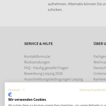
aufnehmen. Alternativ können Sie un
schicken.
SERVICE & HILFE
ÜBER 
Kontaktformular
Fachges
Rücksendungen
Weihna
FAQ - Häufig gestelle Fragen
Deutsc
Bewerbung Leipzig 2026
Untern
Ausschreibungsbedingungen Leipzig
Karriere
2026
Ausbil
Deutsch
Datenschutzbest
Leipziger Weihnachtsmarkt
Wir verwenden Cookies
ZAHLUNGSMÖGLICHKEITEN
Wir nutzen diese zur Analyse unserer Besucherdaten, um unsere Webseite zu v