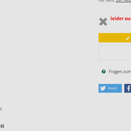
inkl. MwSt.
zzgl. Ver
leider au
Fragen zum 
tweet
N
lt