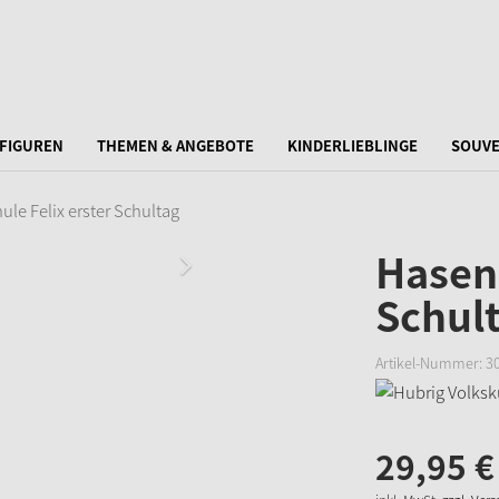
FIGUREN
THEMEN & ANGEBOTE
KINDERLIEBLINGE
SOUVE
le Felix erster Schultag
Hasens
Schul
Artikel-Nummer:
3
29,
95
€