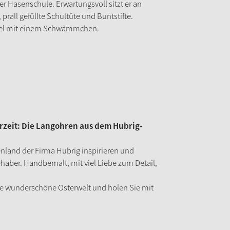
 der Hasenschule. Erwartungsvoll sitzt er an
prall gefüllte Schultüte und Buntstifte.
afel mit einem Schwämmchen.
erzeit: Die Langohren aus dem Hubrig-
land der Firma Hubrig inspirieren und
haber. Handbemalt, mit viel Liebe zum Detail,
ie wunderschöne Osterwelt und holen Sie mit