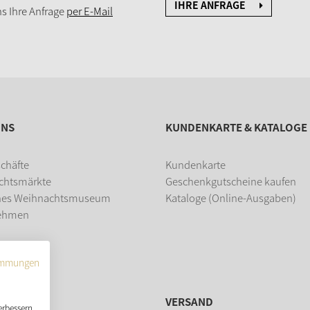
IHRE ANFRAGE
s Ihre Anfrage
per E-Mail
UNS
KUNDENKARTE & KATALOGE
chäfte
Kundenkarte
chtsmärkte
Geschenkgutscheine kaufen
hes Weihnachtsmuseum
Kataloge (Online-Ausgaben)
ehmen
dung
immungen
VERSAND
erbessern,