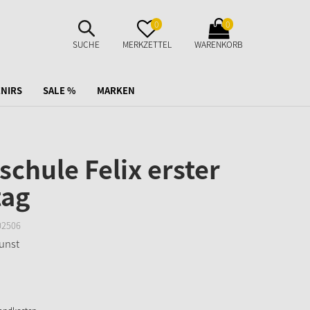
SUCHE
MERKZETTEL
WARENKORB
0
0
AUFKLAPPEN
AUFKLAPPEN
AUFKLAPPEN
SUCHE
MERKZETTEL
WARENKORB
NIRS
SALE %
MARKEN
chule Felix erster
tag
02506