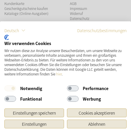
Kundenkarte
AGB
Geschenkgutscheine kaufen
Impressum
Kataloge (Online-Ausgaben)
Widerruf
Datenschutz
Teilnahmebedingungen Gewinnspiel
Deutsch
Datenschutzbestimmungen
ZAHLUNGSMÖGLICHKEITEN
Wir verwenden Cookies
Wir nutzen diese zur Analyse unserer Besucherdaten, um unsere Webseite zu
VERSAND
SOCIAL MEDIA
verbessern, personalisierte Inhalte anzuzeigen und Ihnen ein großartiges
Webseiten-Erlebnis zu bieten. Für weitere Informationen zu den von uns
verwendeten Cookies öffnen Sie die Einstellungen oder besuchen Sie unsere
Datenschutzerklärung. Die Daten können mit Google LLC geteilt werden,
weitere Informationen finden Sie
hier
.
Notwendig
Performance
Funktional
Werbung
* Preisangaben inkl. gesetzl. MwSt. und zzgl.
Versandkosten
Einstellungen speichern
Cookies akzeptieren
Ursprünglicher Preis des Händlers, Unverbindliche Preisempfehlung des Herstellers
Einstellungen
Ablehnen
Copyright © 2026 Käthe Wohlfahrt KG