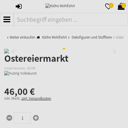
ANMELDEN
MERKZETTE
WAR
0
0
AUFKLAPPE
AUFK
MENÜ
Weiter einkaufen
Käthe Wohlfahrt
Dekofiguren und Stofftiere
Osterei
Ostereiermarkt
Artikel-Nummer:
302768
46,
00
€
inkl. MwSt.
zzgl. Versandkosten