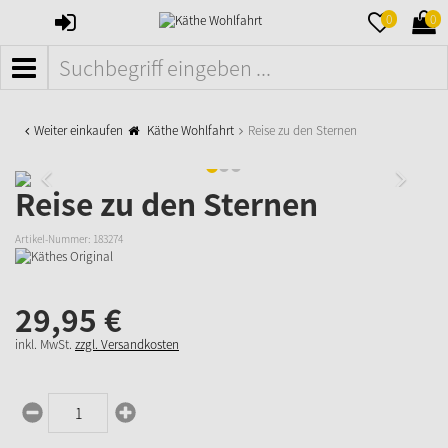
ANMELDEN
MERKZETTE
WAR
0
0
AUFKLAPPE
AUFK
MENÜ
Weiter einkaufen
Käthe Wohlfahrt
Reise zu den Sternen
Reise zu den Sternen
Artikel-Nummer:
183274
29,
95
€
inkl. MwSt.
zzgl. Versandkosten