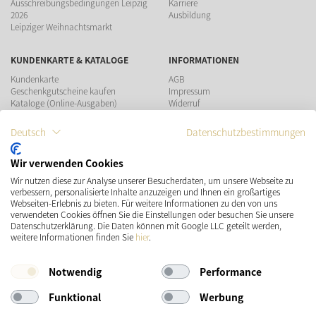
Ausschreibungsbedingungen Leipzig
Karriere
2026
Ausbildung
Leipziger Weihnachtsmarkt
KUNDENKARTE & KATALOGE
INFORMATIONEN
Kundenkarte
AGB
Geschenkgutscheine kaufen
Impressum
Kataloge (Online-Ausgaben)
Widerruf
Datenschutz
Teilnahmebedingungen Gewinnspiel
Deutsch
Datenschutzbestimmungen
ZAHLUNGSMÖGLICHKEITEN
Wir verwenden Cookies
Wir nutzen diese zur Analyse unserer Besucherdaten, um unsere Webseite zu
verbessern, personalisierte Inhalte anzuzeigen und Ihnen ein großartiges
Webseiten-Erlebnis zu bieten. Für weitere Informationen zu den von uns
verwendeten Cookies öffnen Sie die Einstellungen oder besuchen Sie unsere
Datenschutzerklärung. Die Daten können mit Google LLC geteilt werden,
VERSAND
SOCIAL MEDIA
weitere Informationen finden Sie
hier
.
Notwendig
Performance
Funktional
Werbung