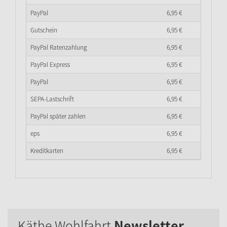
PayPal
6,
95
€
Gutschein
6,
95
€
PayPal Ratenzahlung
6,
95
€
PayPal Express
6,
95
€
PayPal
6,
95
€
SEPA-Lastschrift
6,
95
€
PayPal später zahlen
6,
95
€
eps
6,
95
€
Kreditkarten
6,
95
€
Käthe Wohlfahrt
Newsletter