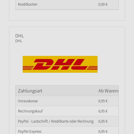
Kreditkarten
0,
00
€
DHL
DHL
Zahlungsart
Ab Warenwert
0,
0
Vorauskasse
6,
95
€
Rechnungskauf
6,
95
€
PayPal - Lastschrift / Kreditkarte oder Rechnung
6,
95
€
PayPal Express
6,
95
€