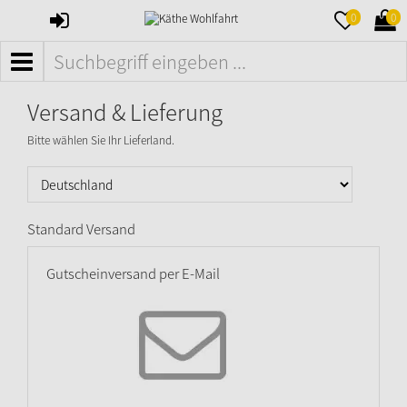
ANMELDEN
MERKZETTE
WAR
0
0
AUFKLAPPE
AUFK
MENÜ
Versand & Lieferung
Bitte wählen Sie Ihr Lieferland.
Standard Versand
Gutscheinversand per E-Mail