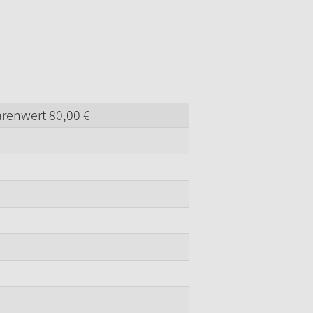
arenwert
80,
00
€