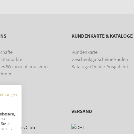
UNS
KUNDENKARTE & KATALOGE
chäfte
Kundenkarte
chtsmärkte
Geschenkgutscheine kaufen
hes Weihnachtsmuseum
Kataloge (Online-Ausgaben)
ehmen
dung
immungen
VERSAND
erbessern,
is zu
Sie die
nen mit