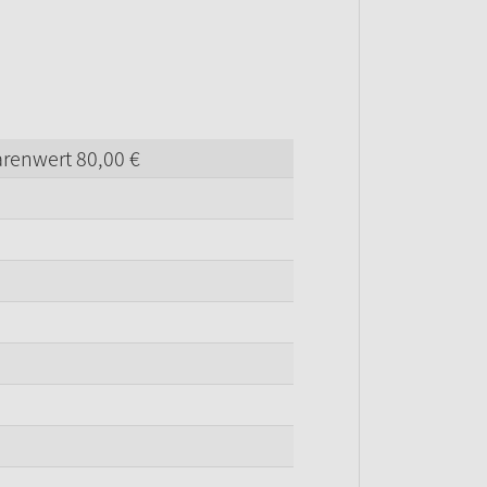
arenwert
80,
00
€