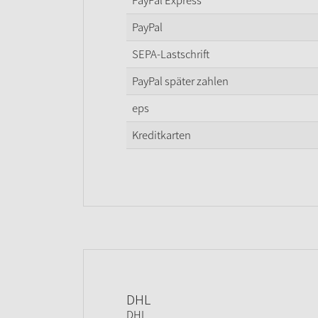
PayPal Express
PayPal
SEPA-Lastschrift
PayPal später zahlen
eps
Kreditkarten
DHL
DHL