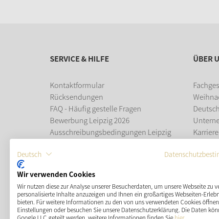
SERVICE & HILFE
ÜBER 
Kontaktformular
Fachges
Rücksendungen
Weihna
FAQ - Häufig gestelle Fragen
Deutsc
Bewerbung Leipzig 2026
Untern
Ausschreibungsbedingungen Leipzig
Karriere
2026
Ausbil
Deutsch
Datenschutzbest
Leipziger Weihnachtsmarkt
Wir verwenden Cookies
ZAHLUNGSMÖGLICHKEITEN
Wir nutzen diese zur Analyse unserer Besucherdaten, um unsere Webseite zu v
personalisierte Inhalte anzuzeigen und Ihnen ein großartiges Webseiten-Erlebn
bieten. Für weitere Informationen zu den von uns verwendeten Cookies öffnen 
Einstellungen oder besuchen Sie unsere Datenschutzerklärung. Die Daten kön
Google LLC geteilt werden, weitere Informationen finden Sie
hier
.