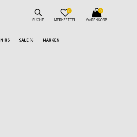
SUCHE
MERKZETTEL
WARENKORB
0
0
AUFKLAPPEN
AUFKLAPPEN
AUFKLAPPEN
SUCHE
MERKZETTEL
WARENKORB
NIRS
SALE %
MARKEN