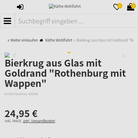
ANMELDEN
MERKZETTE
WAR
0
0
AUFKLAPPE
AUFK
MENÜ
Weiter einkaufen
Käthe Wohlfahrt
Bierkrug aus Glas mit Goldrand "Ro
Bierkrug aus Glas mit
Goldrand "Rothenburg mit
Wappen"
Artikel-Nummer:
691044
24,
95
€
inkl. MwSt.
zzgl. Versandkosten