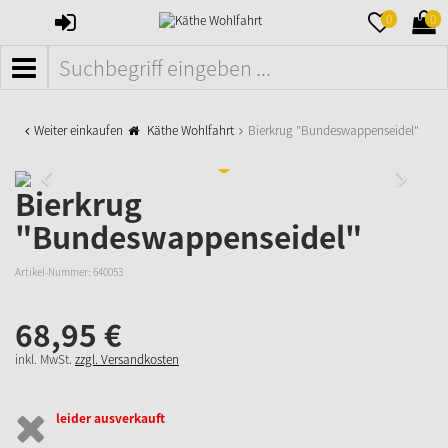
ANMELDEN
MERKZETTE
WAR
0
0
AUFKLAPPE
AUFK
MENÜ
Weiter einkaufen
Käthe Wohlfahrt
Bierkrug "Bundeswappenseidel"
Bierkrug
"Bundeswappenseidel"
Artikel-Nummer:
640053
68,
95
€
inkl. MwSt.
zzgl. Versandkosten
leider ausverkauft