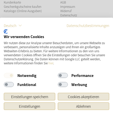
Kundenkarte
AGB
Geschenkgutscheine kaufen
Impressum
Kataloge (Online-Ausgaben)
Widerruf
Datenschutz
Teilnahmebedingungen Gewinnspiel
Deutsch
Datenschutzbestimmungen
ZAHLUNGSMÖGLICHKEITEN
Wir verwenden Cookies
Wir nutzen diese zur Analyse unserer Besucherdaten, um unsere Webseite zu
VERSAND
SOCIAL MEDIA
verbessern, personalisierte Inhalte anzuzeigen und Ihnen ein großartiges
Webseiten-Erlebnis zu bieten. Für weitere Informationen zu den von uns
verwendeten Cookies öffnen Sie die Einstellungen oder besuchen Sie unsere
Datenschutzerklärung. Die Daten können mit Google LLC geteilt werden,
weitere Informationen finden Sie
hier
.
Notwendig
Performance
Funktional
Werbung
* Preisangaben inkl. gesetzl. MwSt. und zzgl.
Versandkosten
Einstellungen speichern
Cookies akzeptieren
Ursprünglicher Preis des Händlers, Unverbindliche Preisempfehlung des Herstellers
Einstellungen
Ablehnen
Copyright © 2026 Käthe Wohlfahrt KG