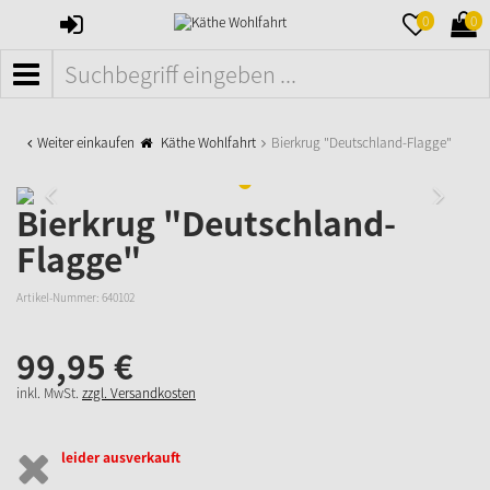
ANMELDEN
MERKZETTE
WAR
0
0
AUFKLAPPE
AUFK
MENÜ
Weiter einkaufen
Käthe Wohlfahrt
Bierkrug "Deutschland-Flagge"
Bierkrug "Deutschland-
Flagge"
Artikel-Nummer:
640102
99,
95
€
inkl. MwSt.
zzgl. Versandkosten
leider ausverkauft