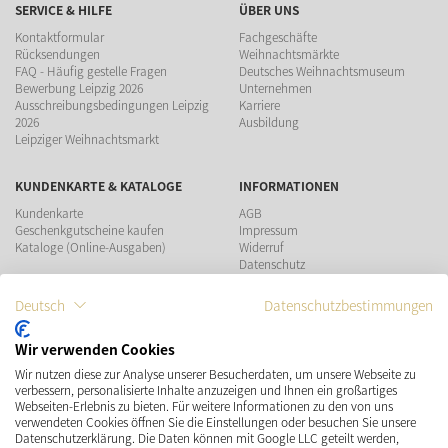
SERVICE & HILFE
ÜBER UNS
Kontaktformular
Fachgeschäfte
Rücksendungen
Weihnachtsmärkte
FAQ - Häufig gestelle Fragen
Deutsches Weihnachtsmuseum
Bewerbung Leipzig 2026
Unternehmen
Ausschreibungsbedingungen Leipzig
Karriere
2026
Ausbildung
Leipziger Weihnachtsmarkt
KUNDENKARTE & KATALOGE
INFORMATIONEN
Kundenkarte
AGB
Geschenkgutscheine kaufen
Impressum
Kataloge (Online-Ausgaben)
Widerruf
Datenschutz
Teilnahmebedingungen Gewinnspiel
Deutsch
Datenschutzbestimmungen
ZAHLUNGSMÖGLICHKEITEN
Wir verwenden Cookies
Wir nutzen diese zur Analyse unserer Besucherdaten, um unsere Webseite zu
VERSAND
SOCIAL MEDIA
verbessern, personalisierte Inhalte anzuzeigen und Ihnen ein großartiges
Webseiten-Erlebnis zu bieten. Für weitere Informationen zu den von uns
verwendeten Cookies öffnen Sie die Einstellungen oder besuchen Sie unsere
Datenschutzerklärung. Die Daten können mit Google LLC geteilt werden,