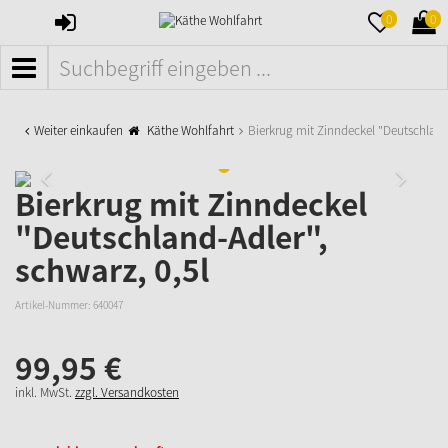
ANMELDEN
MERKZETTE
WAR
0
0
AUFKLAPPE
AUFK
MENÜ
Weiter einkaufen
Käthe Wohlfahrt
Bierkrug mit Zinndeckel "Deutschlan
Bierkrug mit Zinndeckel
"Deutschland-Adler",
schwarz, 0,5l
Artikel-Nummer:
640047
99,
95
€
inkl. MwSt.
zzgl. Versandkosten