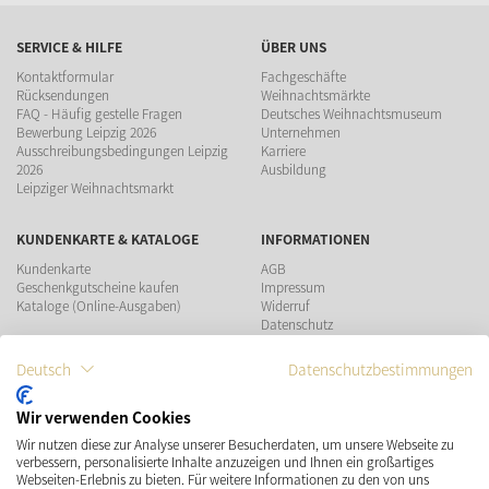
SERVICE & HILFE
ÜBER UNS
Kontaktformular
Fachgeschäfte
Rücksendungen
Weihnachtsmärkte
FAQ - Häufig gestelle Fragen
Deutsches Weihnachtsmuseum
Bewerbung Leipzig 2026
Unternehmen
Ausschreibungsbedingungen Leipzig
Karriere
2026
Ausbildung
Leipziger Weihnachtsmarkt
KUNDENKARTE & KATALOGE
INFORMATIONEN
Kundenkarte
AGB
Geschenkgutscheine kaufen
Impressum
Kataloge (Online-Ausgaben)
Widerruf
Datenschutz
Teilnahmebedingungen Gewinnspiel
Deutsch
Datenschutzbestimmungen
ZAHLUNGSMÖGLICHKEITEN
Wir verwenden Cookies
Wir nutzen diese zur Analyse unserer Besucherdaten, um unsere Webseite zu
VERSAND
SOCIAL MEDIA
verbessern, personalisierte Inhalte anzuzeigen und Ihnen ein großartiges
Webseiten-Erlebnis zu bieten. Für weitere Informationen zu den von uns