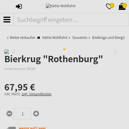
ANMELDEN
MERKZETTE
WAR
0
0
AUFKLAPPE
AUFK
MENÜ
Weiter einkaufen
Käthe Wohlfahrt
Souvenirs
Bierkrüge und Biergläse
Bierkrug "Rothenburg"
Artikel-Nummer:
640384
67,
95
€
inkl. MwSt.
zzgl. Versandkosten
wenig auf Lager