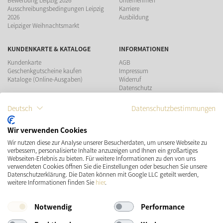
Ausschreibungsbedingungen Leipzig
Karriere
2026
Ausbildung
Leipziger Weihnachtsmarkt
KUNDENKARTE & KATALOGE
INFORMATIONEN
Kundenkarte
AGB
Geschenkgutscheine kaufen
Impressum
Kataloge (Online-Ausgaben)
Widerruf
Datenschutz
Teilnahmebedingungen Gewinnspiel
Deutsch
Datenschutzbestimmungen
ZAHLUNGSMÖGLICHKEITEN
Wir verwenden Cookies
Wir nutzen diese zur Analyse unserer Besucherdaten, um unsere Webseite zu
VERSAND
SOCIAL MEDIA
verbessern, personalisierte Inhalte anzuzeigen und Ihnen ein großartiges
Webseiten-Erlebnis zu bieten. Für weitere Informationen zu den von uns
verwendeten Cookies öffnen Sie die Einstellungen oder besuchen Sie unsere
Datenschutzerklärung. Die Daten können mit Google LLC geteilt werden,
weitere Informationen finden Sie
hier
.
Notwendig
Performance