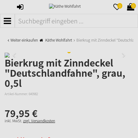
ANMELDEN
MERKZETTE
WAR
0
0
AUFKLAPPE
AUFK
MENÜ
Weiter einkaufen
Käthe Wohlfahrt
Bierkrug mit Zinndeckel "Deutschlan
Bierkrug mit Zinndeckel
"Deutschlandfahne", grau,
0,5l
Artikel-Nummer:
640982
79,
95
€
inkl. MwSt.
zzgl. Versandkosten