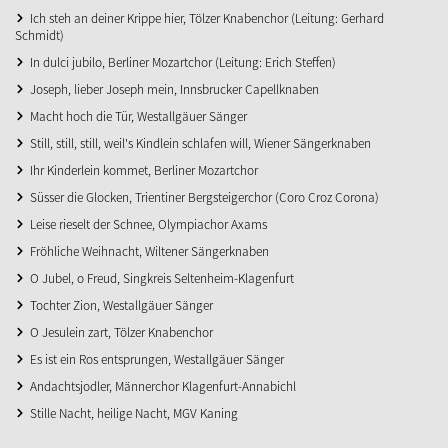
Ich steh an deiner Krippe hier, Tölzer Knabenchor (Leitung: Gerhard
Schmidt)
In dulci jubilo, Berliner Mozartchor (Leitung: Erich Steffen)
Joseph, lieber Joseph mein, Innsbrucker Capellknaben
Macht hoch die Tür, Westallgäuer Sänger
Still, still, still, weil's Kindlein schlafen will, Wiener Sängerknaben
Ihr Kinderlein kommet, Berliner Mozartchor
Süsser die Glocken, Trientiner Bergsteigerchor (Coro Croz Corona)
Leise rieselt der Schnee, Olympiachor Axams
Fröhliche Weihnacht, Wiltener Sängerknaben
O Jubel, o Freud, Singkreis Seltenheim-Klagenfurt
Tochter Zion, Westallgäuer Sänger
O Jesulein zart, Tölzer Knabenchor
Es ist ein Ros entsprungen, Westallgäuer Sänger
Andachtsjodler, Männerchor Klagenfurt-Annabichl
Stille Nacht, heilige Nacht, MGV Kaning