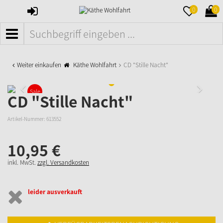
ANMELDEN
MERKZETTE
WAR
0
0
AUFKLAPPE
AUFK
MENÜ
Weiter einkaufen
Käthe Wohlfahrt
CD "Stille Nacht"
Sale
CD "Stille Nacht"
Artikel-Nummer:
613552
10,
95
€
inkl. MwSt.
zzgl. Versandkosten
leider ausverkauft