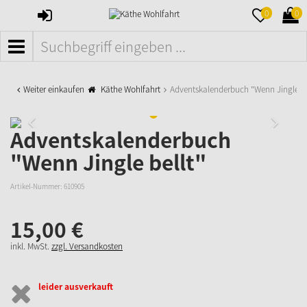
ANMELDEN
MERKZETTE
WAR
0
0
AUFKLAPPE
AUFK
MENÜ
Weiter einkaufen
Käthe Wohlfahrt
Adventskalenderbuch "Wenn Jingle be
Adventskalenderbuch
"Wenn Jingle bellt"
Artikel-Nummer:
610905
15,
00
€
inkl. MwSt.
zzgl. Versandkosten
leider ausverkauft