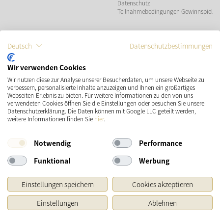
Datenschutz
Teilnahmebedingungen Gewinnspiel
ZAHLUNGSMÖGLICHKEITEN
Deutsch
Datenschutzbestimmungen
Wir verwenden Cookies
Wir nutzen diese zur Analyse unserer Besucherdaten, um unsere Webseite zu
VERSAND
SOCIAL MEDIA
verbessern, personalisierte Inhalte anzuzeigen und Ihnen ein großartiges
Webseiten-Erlebnis zu bieten. Für weitere Informationen zu den von uns
verwendeten Cookies öffnen Sie die Einstellungen oder besuchen Sie unsere
Datenschutzerklärung. Die Daten können mit Google LLC geteilt werden,
weitere Informationen finden Sie
hier
.
Notwendig
Performance
Funktional
Werbung
* Preisangaben inkl. gesetzl. MwSt. und zzgl.
Versandkosten
Einstellungen speichern
Cookies akzeptieren
Ursprünglicher Preis des Händlers, Unverbindliche Preisempfehlung des Herstellers
Einstellungen
Ablehnen
Copyright © 2026 Käthe Wohlfahrt KG