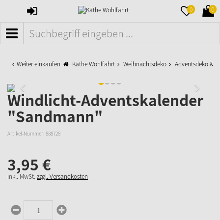
ANMELDEN
MERKZETTE
WAR
0
0
AUFKLAPPE
AUFK
MENÜ
Weiter einkaufen
Käthe Wohlfahrt
Weihnachtsdeko
Adventsdeko & K
Windlicht-Adventskalender
"Sandmann"
Artikel-Nummer:
888728
3,
95
€
inkl. MwSt.
zzgl. Versandkosten