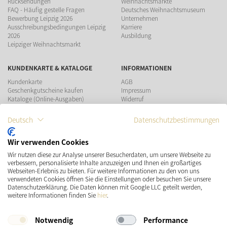
Rücksendungen
Weihnachtsmärkte
FAQ - Häufig gestelle Fragen
Deutsches Weihnachtsmuseum
Bewerbung Leipzig 2026
Unternehmen
Ausschreibungsbedingungen Leipzig
Karriere
2026
Ausbildung
Leipziger Weihnachtsmarkt
KUNDENKARTE & KATALOGE
INFORMATIONEN
Kundenkarte
AGB
Geschenkgutscheine kaufen
Impressum
Kataloge (Online-Ausgaben)
Widerruf
Datenschutz
Teilnahmebedingungen Gewinnspiel
Deutsch
Datenschutzbestimmungen
ZAHLUNGSMÖGLICHKEITEN
Wir verwenden Cookies
Wir nutzen diese zur Analyse unserer Besucherdaten, um unsere Webseite zu
verbessern, personalisierte Inhalte anzuzeigen und Ihnen ein großartiges
Webseiten-Erlebnis zu bieten. Für weitere Informationen zu den von uns
verwendeten Cookies öffnen Sie die Einstellungen oder besuchen Sie unsere
Datenschutzerklärung. Die Daten können mit Google LLC geteilt werden,
VERSAND
SOCIAL MEDIA
weitere Informationen finden Sie
hier
.
Notwendig
Performance