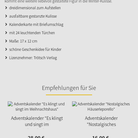
kommt eine weitere liebevoll gestaltete Figur in die Winter-Kulisse.
dreidimensional zum Aufstellen
ausfaltbare gestanzte Kulisse
Kalenderkarte mit Briefumschlag
mit 24 leuchtenden Türchen
Maße: 17 x 12 cm
schöne Geschenkidee für Kinder
Lizenznehmer: Trötsch Verlag
Empfehlungen für Sie
Adventskalender "Es klingt
Adventskalender
und singt im
"Nostalgisches
Weihnachtshaus"
Häuserleporello"
28,
00
€
16,
00
€