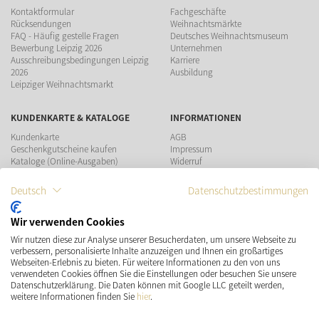
Kontaktformular
Fachgeschäfte
Rücksendungen
Weihnachtsmärkte
FAQ - Häufig gestelle Fragen
Deutsches Weihnachtsmuseum
Bewerbung Leipzig 2026
Unternehmen
Ausschreibungsbedingungen Leipzig
Karriere
2026
Ausbildung
Leipziger Weihnachtsmarkt
KUNDENKARTE & KATALOGE
INFORMATIONEN
Kundenkarte
AGB
Geschenkgutscheine kaufen
Impressum
Kataloge (Online-Ausgaben)
Widerruf
Datenschutz
Teilnahmebedingungen Gewinnspiel
Deutsch
Datenschutzbestimmungen
ZAHLUNGSMÖGLICHKEITEN
Wir verwenden Cookies
Wir nutzen diese zur Analyse unserer Besucherdaten, um unsere Webseite zu
verbessern, personalisierte Inhalte anzuzeigen und Ihnen ein großartiges
Webseiten-Erlebnis zu bieten. Für weitere Informationen zu den von uns
verwendeten Cookies öffnen Sie die Einstellungen oder besuchen Sie unsere
Datenschutzerklärung. Die Daten können mit Google LLC geteilt werden,
VERSAND
SOCIAL MEDIA
weitere Informationen finden Sie
hier
.