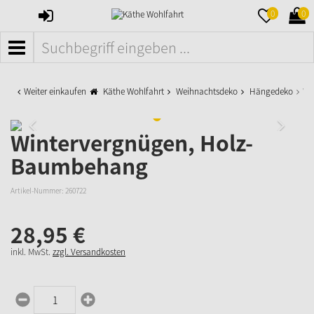
ANMELDEN
MERKZETTE
WAR
0
0
AUFKLAPPE
AUFK
MENÜ
Weiter einkaufen
Käthe Wohlfahrt
Weihnachtsdeko
Hängedeko
Wi
Wintervergnügen, Holz-
Baumbehang
Artikel-Nummer:
260722
28,
95
€
inkl. MwSt.
zzgl. Versandkosten