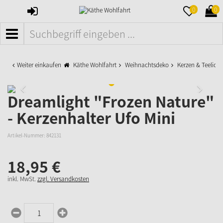
ANMELDEN
MERKZETTE
WAR
0
0
AUFKLAPPE
AUFK
MENÜ
Weiter einkaufen
Käthe Wohlfahrt
Weihnachtsdeko
Kerzen & Teelicht
Dreamlight "Frozen Nature"
- Kerzenhalter Ufo Mini
Artikel-Nummer:
842131
18,
95
€
inkl. MwSt.
zzgl. Versandkosten