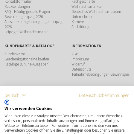
Kontaktformular
Fachgeschäfte
Rücksendungen
Weihnachtsmärkte
FAQ - Häufig gestelle Fragen
Deutsches Weihnachtsmuseum
Bewerbung Leipzig 2026
Unternehmen
Ausschreibungsbedingungen Leipzig
Karriere
2026
Ausbildung
Leipziger Weihnachtsmarkt
KUNDENKARTE & KATALOGE
INFORMATIONEN
Kundenkarte
AGB
Geschenkgutscheine kaufen
Impressum
Kataloge (Online-Ausgaben)
Widerruf
Datenschutz
Teilnahmebedingungen Gewinnspiel
ZAHLUNGSMÖGLICHKEITEN
Deutsch
Datenschutzbestimmungen
Wir verwenden Cookies
Wir nutzen diese zur Analyse unserer Besucherdaten, um unsere Webseite zu
VERSAND
SOCIAL MEDIA
verbessern, personalisierte Inhalte anzuzeigen und Ihnen ein großartiges
Webseiten-Erlebnis zu bieten. Für weitere Informationen zu den von uns
verwendeten Cookies öffnen Sie die Einstellungen oder besuchen Sie unsere