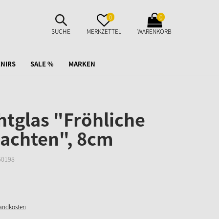
SUCHE
MERKZETTEL
WARENKORB
0
0
AUFKLAPPEN
AUFKLAPPEN
AUFKLAPPEN
SUCHE
MERKZETTEL
WARENKORB
NIRS
SALE %
MARKEN
htglas "Fröhliche
achten", 8cm
50198
sandkosten