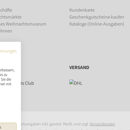
chäfte
Kundenkarte
chtsmärkte
Geschenkgutscheine kaufen
hes Weihnachtsmuseum
Kataloge (Online-Ausgaben)
ehmen
dung
immungen
VERSAND
erbessern,
is zu
Sie die
nen mit
* Preisangaben inkl. gesetzl. MwSt. und zzgl.
Versandkosten
n