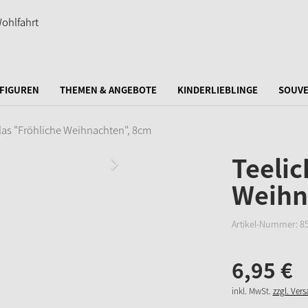
FIGUREN
THEMEN & ANGEBOTE
KINDERLIEBLINGE
SOUVE
las "Fröhliche Weihnachten", 8cm
Teelic
Weihn
Artikel-Nummer:
8
6,
95
€
inkl. MwSt.
zzgl. Ver