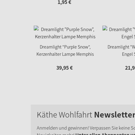
1,
95
€
Dreamlight "Purple Snow",
Dreamlight "Wi
Kerzenhalter Lampe Memphis
Engel 
39,
95
€
21,
9
Käthe Wohlfahrt
Newslette
Anmelden und gewinnen! Verpassen Sie keine S