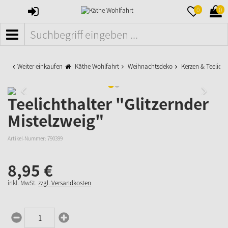
ANMELDEN
MERKZETTE
WAR
0
0
AUFKLAPPE
AUFK
MENÜ
Weiter einkaufen
Käthe Wohlfahrt
Weihnachtsdeko
Kerzen & Teelicht
Teelichthalter "Glitzernder
Mistelzweig"
Artikel-Nummer:
790399
8,
95
€
inkl. MwSt.
zzgl. Versandkosten