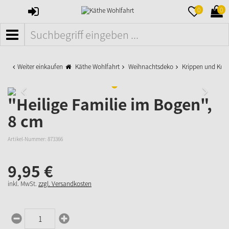
ANMELDEN
MERKZETTE
WAR
0
0
AUFKLAPPE
AUFK
MENÜ
Weiter einkaufen
Käthe Wohlfahrt
Weihnachtsdeko
Krippen und Krip
"Heilige Familie im Bogen",
8 cm
Artikel-Nummer:
873366
9,
95
€
inkl. MwSt.
zzgl. Versandkosten