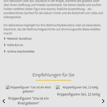
sich behutsam über das Jesuskind in der Krippe, während der goldene Stern
über ihnen Hoffnung und Frieden symbolisiert. Die feinen Details und sanften
Farben verleihen dieser Figur eine warme, festliche Ausstrahlung – ein
wunderschönes Symbol für die Geburt Christi und die Botschaft von Liebe und
Geborgenheit.
Ein dekoratives Highlight für Ihre Weihnachtsdekoration oder als besonderes
Geschenk, das die Weihnachtsgeschichte auf stimmungsvolle Weise erlebbar
macht.
Material: Kunstharz
Höhe 8,0 cm
schöne Geschenkidee
Empfehlungen für Sie
N
Krippenfiguren-Set, 12-teilig
Krippenfiguren "Uns ist ein
Kind geboren"