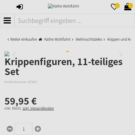
ANMELDEN
MERKZETTE
WAR
0
0
AUFKLAPPE
AUFK
MENÜ
Weiter einkaufen
Käthe Wohlfahrt
Weihnachtsdeko
Krippen und Krip
Krippenfiguren, 11-teiliges
Set
Artikel-Nummer:
873447
59,
95
€
inkl. MwSt.
zzgl. Versandkosten