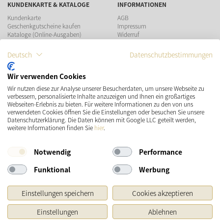
KUNDENKARTE & KATALOGE
INFORMATIONEN
Kundenkarte
AGB
Geschenkgutscheine kaufen
Impressum
Kataloge (Online-Ausgaben)
Widerruf
Datenschutz
Teilnahmebedingungen Gewinnspiel
Deutsch
Datenschutzbestimmungen
ZAHLUNGSMÖGLICHKEITEN
Wir verwenden Cookies
Wir nutzen diese zur Analyse unserer Besucherdaten, um unsere Webseite zu
verbessern, personalisierte Inhalte anzuzeigen und Ihnen ein großartiges
Webseiten-Erlebnis zu bieten. Für weitere Informationen zu den von uns
verwendeten Cookies öffnen Sie die Einstellungen oder besuchen Sie unsere
Datenschutzerklärung. Die Daten können mit Google LLC geteilt werden,
VERSAND
SOCIAL MEDIA
weitere Informationen finden Sie
hier
.
Notwendig
Performance
Funktional
Werbung
Einstellungen speichern
Cookies akzeptieren
Einstellungen
Ablehnen
* Preisangaben inkl. gesetzl. MwSt. und zzgl.
Versandkosten