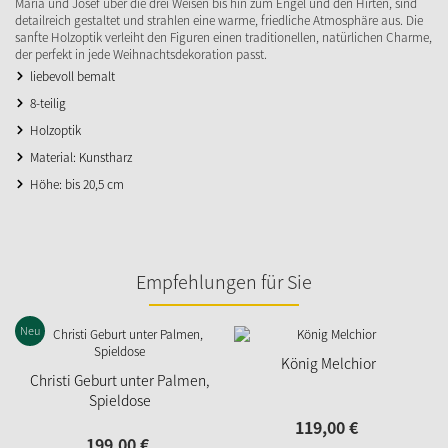
Maria und Josef über die drei Weisen bis hin zum Engel und den Hirten, sind
detailreich gestaltet und strahlen eine warme, friedliche Atmosphäre aus. Die
sanfte Holzoptik verleiht den Figuren einen traditionellen, natürlichen Charme,
der perfekt in jede Weihnachtsdekoration passt.
liebevoll bemalt
8-teilig
Holzoptik
Material: Kunstharz
Höhe: bis 20,5 cm
Empfehlungen für Sie
Neu
König Melchior
Christi Geburt unter Palmen,
Spieldose
119,
00
€
199,
00
€