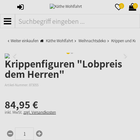
ANMELDEN
MERKZETTE
WAR
0
0
AUFKLAPPE
AUFK
MENÜ
Weiter einkaufen
Käthe Wohlfahrt
Weihnachtsdeko
Krippen und Krip
Krippenfiguren "Lobpreis
dem Herren"
Artikel-Nummer:
873055
84,
95
€
inkl. MwSt.
zzgl. Versandkosten