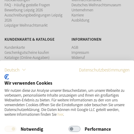
FAQ - Häufig gestelle Fragen
Deutsches Weihnachtsmuseum
Bewerbung Leipzig 2026
Unternehmen
Ausschreibungsbedingungen Leipzig
Karriere
2026
Ausbildung
Leipziger Weihnachtsmarkt
KUNDENKARTE & KATALOGE
INFORMATIONEN
Kundenkarte
AGB
Geschenkgutscheine kaufen
Impressum
Kataloge (Online-Ausgaben)
Widerruf
Datenschutz
Teilnahmebedingungen Gewinnspiel
Deutsch
Datenschutzbestimmungen
ZAHLUNGSMÖGLICHKEITEN
Wir verwenden Cookies
Wir nutzen diese zur Analyse unserer Besucherdaten, um unsere Webseite zu
verbessern, personalisierte Inhalte anzuzeigen und Ihnen ein großartiges
Webseiten-Erlebnis zu bieten. Für weitere Informationen zu den von uns
verwendeten Cookies öffnen Sie die Einstellungen oder besuchen Sie unsere
Datenschutzerklärung. Die Daten können mit Google LLC geteilt werden,
VERSAND
SOCIAL MEDIA
weitere Informationen finden Sie
hier
.
Notwendig
Performance