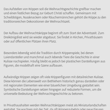
Das Aufstellen von Krippen soll die Weihnachtsgeschichte greifbar machen
und einen festlichen Bezug zur Geburt Christi schaffen. Gemeinsam mit
Schwibbögen, Nussknackern oder Räuchermännchen gehört die Krippe zu den
traditionsreichen Dekorationen der Weihnachtszeit.
Der Aufbau der Weihnachtskrippe beginnt oft zum Start der Adventszeit. Zum
Dreikönigsfest wird sie wieder abgebaut. Sie findet in Kirchen, Privathäusern
oder auf öffentlichen Plätzen ihren Platz.
Besonders lebendig wird die Tradition durch Krippenspiele, bei denen
Laiendarsteller und manchmal auch lebende Tiere die Geschichte in einer
Kulisse nachspielen. Häufig bleibt es jedoch bei plastischen Darstellungen aus
Figuren, die modellhaft eine Szene aufbauen.
Aufwändige Krippen zeigen oft viele Krippenfiguren mit detailreichen Kulisse.
Diese können die Lebenswelt von Bethlehem historisch genau darstellen oder
mit regionalen Elementen wie einer bäuerlichen Umgebung gestaltet sein.
Symbolische Darstellungen setzen hingegen auf reduzierte Formen, um die
universelle Bedeutung der Weihnachtsgeschichte zu betonen.
In Privathaushalten werden Weihnachtskrippen meist als Miniaturlandschaften
gestaltet. Sie wachsen mit der Zeit, da oft Krippenzubehör oder neue Figuren