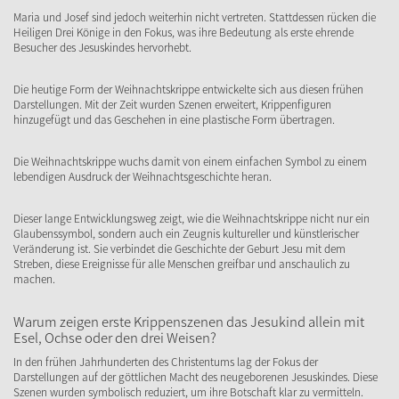
Maria und Josef sind jedoch weiterhin nicht vertreten. Stattdessen rücken die
Heiligen Drei Könige in den Fokus, was ihre Bedeutung als erste ehrende
Besucher des Jesuskindes hervorhebt.
Die heutige Form der Weihnachtskrippe entwickelte sich aus diesen frühen
Darstellungen. Mit der Zeit wurden Szenen erweitert, Krippenfiguren
hinzugefügt und das Geschehen in eine plastische Form übertragen.
Die Weihnachtskrippe wuchs damit von einem einfachen Symbol zu einem
lebendigen Ausdruck der Weihnachtsgeschichte heran.
Dieser lange Entwicklungsweg zeigt, wie die Weihnachtskrippe nicht nur ein
Glaubenssymbol, sondern auch ein Zeugnis kultureller und künstlerischer
Veränderung ist. Sie verbindet die Geschichte der Geburt Jesu mit dem
Streben, diese Ereignisse für alle Menschen greifbar und anschaulich zu
machen.
Warum zeigen erste Krippenszenen das Jesukind allein mit
Esel, Ochse oder den drei Weisen?
In den frühen Jahrhunderten des Christentums lag der Fokus der
Darstellungen auf der göttlichen Macht des neugeborenen Jesuskindes. Diese
Szenen wurden symbolisch reduziert, um ihre Botschaft klar zu vermitteln.