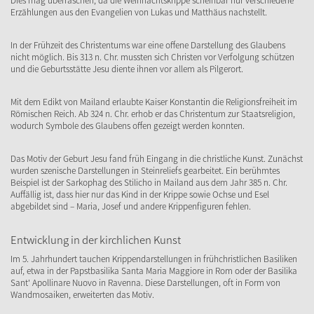
Dies mag überraschen, da die Weihnachtskrippe scheinbar nur verschiedene
Erzählungen aus den Evangelien von Lukas und Matthäus nachstellt.
In der Frühzeit des Christentums war eine offene Darstellung des Glaubens
nicht möglich. Bis 313 n. Chr. mussten sich Christen vor Verfolgung schützen
und die Geburtsstätte Jesu diente ihnen vor allem als Pilgerort.
Mit dem Edikt von Mailand erlaubte Kaiser Konstantin die Religionsfreiheit im
Römischen Reich. Ab 324 n. Chr. erhob er das Christentum zur Staatsreligion,
wodurch Symbole des Glaubens offen gezeigt werden konnten.
Das Motiv der Geburt Jesu fand früh Eingang in die christliche Kunst. Zunächst
wurden szenische Darstellungen in Steinreliefs gearbeitet. Ein berühmtes
Beispiel ist der Sarkophag des Stilicho in Mailand aus dem Jahr 385 n. Chr.
Auffällig ist, dass hier nur das Kind in der Krippe sowie Ochse und Esel
abgebildet sind – Maria, Josef und andere Krippenfiguren fehlen.
Entwicklung in der kirchlichen Kunst
Im 5. Jahrhundert tauchen Krippendarstellungen in frühchristlichen Basiliken
auf, etwa in der Papstbasilika Santa Maria Maggiore in Rom oder der Basilika
Sant' Apollinare Nuovo in Ravenna. Diese Darstellungen, oft in Form von
Wandmosaiken, erweiterten das Motiv.