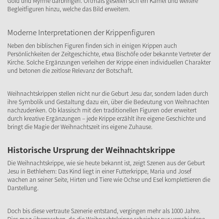
Gold und Myrrhe darbringen. Oftmals gesellen sich ein Kamel und weitere
Begleitfiguren hinzu, welche das Bild erweitern.
Moderne Interpretationen der Krippenfiguren
Neben den biblischen Figuren finden sich in einigen Krippen auch
Persönlichkeiten der Zeitgeschichte, etwa Bischöfe oder bekannte Vertreter der
Kirche. Solche Ergänzungen verleihen der Krippe einen individuellen Charakter
und betonen die zeitlose Relevanz der Botschaft.
Weihnachtskrippen stellen nicht nur die Geburt Jesu dar, sondern laden durch
ihre Symbolik und Gestaltung dazu ein, über die Bedeutung von Weihnachten
nachzudenken. Ob klassisch mit den traditionellen Figuren oder erweitert
durch kreative Ergänzungen – jede Krippe erzählt ihre eigene Geschichte und
bringt die Magie der Weihnachtszeit ins eigene Zuhause.
Historische Ursprung der Weihnachtskrippe
Die Weihnachtskrippe, wie sie heute bekannt ist, zeigt Szenen aus der Geburt
Jesu in Bethlehem: Das Kind liegt in einer Futterkrippe, Maria und Josef
wachen an seiner Seite, Hirten und Tiere wie Ochse und Esel komplettieren die
Darstellung.
Doch bis diese vertraute Szenerie entstand, vergingen mehr als 1000 Jahre.