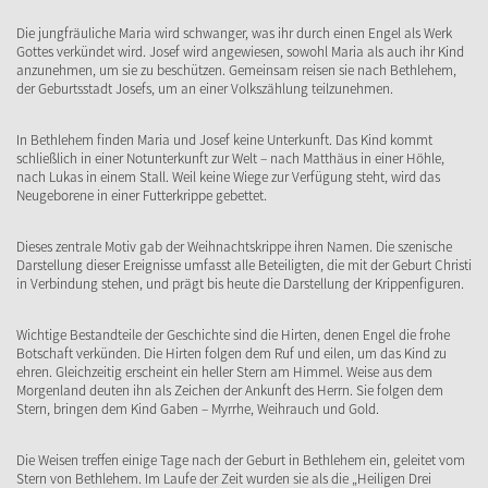
Die jungfräuliche Maria wird schwanger, was ihr durch einen Engel als Werk
Gottes verkündet wird. Josef wird angewiesen, sowohl Maria als auch ihr Kind
anzunehmen, um sie zu beschützen. Gemeinsam reisen sie nach Bethlehem,
der Geburtsstadt Josefs, um an einer Volkszählung teilzunehmen.
In Bethlehem finden Maria und Josef keine Unterkunft. Das Kind kommt
schließlich in einer Notunterkunft zur Welt – nach Matthäus in einer Höhle,
nach Lukas in einem Stall. Weil keine Wiege zur Verfügung steht, wird das
Neugeborene in einer Futterkrippe gebettet.
Dieses zentrale Motiv gab der Weihnachtskrippe ihren Namen. Die szenische
Darstellung dieser Ereignisse umfasst alle Beteiligten, die mit der Geburt Christi
in Verbindung stehen, und prägt bis heute die Darstellung der Krippenfiguren.
Wichtige Bestandteile der Geschichte sind die Hirten, denen Engel die frohe
Botschaft verkünden. Die Hirten folgen dem Ruf und eilen, um das Kind zu
ehren. Gleichzeitig erscheint ein heller Stern am Himmel. Weise aus dem
Morgenland deuten ihn als Zeichen der Ankunft des Herrn. Sie folgen dem
Stern, bringen dem Kind Gaben – Myrrhe, Weihrauch und Gold.
Die Weisen treffen einige Tage nach der Geburt in Bethlehem ein, geleitet vom
Stern von Bethlehem. Im Laufe der Zeit wurden sie als die „Heiligen Drei