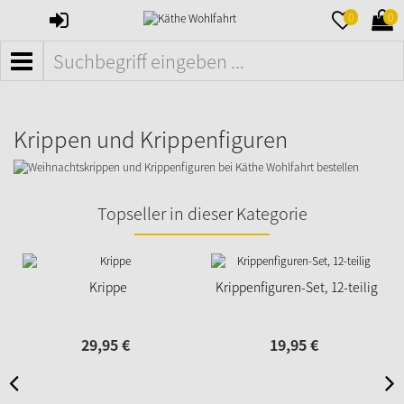
ANMELDEN
MERKZETTE
WAR
0
0
AUFKLAPPE
AUFK
MENÜ
Krippen und Krippenfiguren
Topseller in dieser Kategorie
Krippe
Krippenfiguren-Set, 12-teilig
29,
95
€
19,
95
€