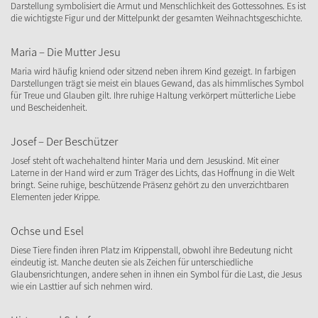
Darstellung symbolisiert die Armut und Menschlichkeit des Gottessohnes. Es ist
die wichtigste Figur und der Mittelpunkt der gesamten Weihnachtsgeschichte.
Maria – Die Mutter Jesu
Maria wird häufig kniend oder sitzend neben ihrem Kind gezeigt. In farbigen
Darstellungen trägt sie meist ein blaues Gewand, das als himmlisches Symbol
für Treue und Glauben gilt. Ihre ruhige Haltung verkörpert mütterliche Liebe
und Bescheidenheit.
Josef – Der Beschützer
Josef steht oft wachehaltend hinter Maria und dem Jesuskind. Mit einer
Laterne in der Hand wird er zum Träger des Lichts, das Hoffnung in die Welt
bringt. Seine ruhige, beschützende Präsenz gehört zu den unverzichtbaren
Elementen jeder Krippe.
Ochse und Esel
Diese Tiere finden ihren Platz im Krippenstall, obwohl ihre Bedeutung nicht
eindeutig ist. Manche deuten sie als Zeichen für unterschiedliche
Glaubensrichtungen, andere sehen in ihnen ein Symbol für die Last, die Jesus
wie ein Lasttier auf sich nehmen wird.