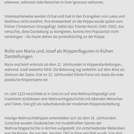
erkennen, während viele Menschen in ihrer Ignoranz verharren.
Interessanterweise werden Ochse und Esel in den Evangelien von Lukas und
Matthäus nicht erwähnt. Ihre Anwesenheit an der Krippe wurde später vom
frühen Christentum hinzugefügt. Selbst das Trienter Konzil (1545–1563), das
versuchte, diese Darstellung zu korrigieren, konnte ihre Popularität nicht
verdrängen – bis heute stehen sie symbolträchtig an der Krippe.
Rolle von Maria und Josef als Kirppenfoguren in frühen
Darstellungen
Maria erscheint erstmals ab dem 12. Jahrhundert in Krippendarstellungen,
während Josef weiterhin fehlt. Die Betonung lag weiterhin auf dem Kind als
Zentrum der Szene. Erst im 13. Jahrhundert führte Franz von Assisi die erste
plastische Krippenszene ein.
Im Jahr 1223 verzichtete er in Greccio auf eine Weihnachtspredigt und
inszenierte stattdessen eine Weihnachtsgeschichte mit lebenden Menschen
und Tieren. Dies gilt als Geburtsstunde der modernen Krippendarstellung.
Heutige Weihnachtskrippen entwickelten sich ab dem 16. Jahrhundert.
Zunächst wurden Glaskästchen mit modellhaften Szenen der
Weihnachtsgeschichte in Kirchen aufgestellt. Ein entscheidender Meilenstein
war die Krippe, die von den Jesuiten 1562 in Prag errichtet wurde. Von dort