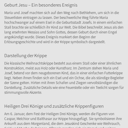
Geburt Jesu – Ein besonderes Ereignis
Maria und Josef machten sich auf den Weg nach Bethlehem, um sich in die
Steuerlisten eintragen zu lassen. Der beschwerliche Weg führte Maria
hochschwanger auf einem Esel in die Geburtsstadt Josefs. In einem einfachen
Stall brachte sie schließlich ihr Kind zur Welt. Die Bibel beschreibt Jesus als den
lang ersehnten Messias und Sohn Gottes, dessen Geburt durch einen Engel
angekündigt wurde. Dieses Ereignis markiert den Beginn der
Erlösungsgeschichte und wird in der Krippe symbolisch dargestellt.
Darstellung der Krippe
Die klassische Weihnachtskrippe besteht aus einem Stall oder einer ähnlichen
Konstruktion, meist aus Holz oder Kunstharz. Im Zentrum stehen Maria und
Josef, betend vor dem neugeborenen Kind, das in einer einfachen Futterkrippe
liegt. Neben ihnen finden sich ein Esel und ein Ochse, die als ständige Begleiter
der Szene gelten. Hirten mit ihren Schafen und Ziegen vervollständigen die
Darstellung. Zusätzliche Details wie eine Feuerstelle oder ein Teelicht sorgen für
stimmungsvolle Akzente.
Heiligen Drei Könige und zusätzliche Krippenfiguren
Am 6. Januar, dem Fest der Heiligen Drei Könige, werden die Figuren von
Caspar, Melchior und Balthasar zur Krippe hinzugefügt. Sie symbolisieren ihre
Ankunft aus dem Morgenland, die dem Jesuskind Geschenke wie Weihrauch,