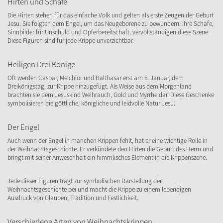
Hirten und Schafe
Die Hirten stehen für das einfache Volk und gelten als erste Zeugen der Geburt
Jesu. Sie folgten dem Engel, um das Neugeborene zu bewundern. Ihre Schafe,
Sinnbilder für Unschuld und Opferbereitschaft, vervollständigen diese Szene.
Diese Figuren sind für jede Krippe unverzichtbar.
Heiligen Drei Könige
Oft werden Caspar, Melchior und Balthasar erst am 6. Januar, dem
Dreikönigstag, zur Krippe hinzugefügt. Als Weise aus dem Morgenland
brachten sie dem Jesuskind Weihrauch, Gold und Myrrhe dar. Diese Geschenke
symbolisieren die göttliche, königliche und leidvolle Natur Jesu.
Der Engel
Auch wenn der Engel in manchen Krippen fehlt, hat er eine wichtige Rolle in
der Weihnachtsgeschichte. Er verkündete den Hirten die Geburt des Herrn und
bringt mit seiner Anwesenheit ein himmlisches Element in die Krippenszene.
Jede dieser Figuren trägt zur symbolischen Darstellung der
Weihnachtsgeschichte bei und macht die Krippe zu einem lebendigen
Ausdruck von Glauben, Tradition und Festlichkeit.
Verschiedene Arten von Weihnachtskrippen