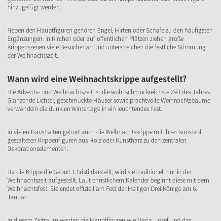
hinzugefügt werden.
Neben den Hauptfiguren gehören Engel, Hirten oder Schafe zu den häufigsten
Ergänzungen. In Kirchen oder auf öffentlichen Plätzen ziehen große
Krippenszenen viele Besucher an und unterstreichen die festliche Stimmung
der Weihnachtszeit.
Wann wird eine Weihnachtskrippe aufgestellt?
Die Advents- und Weihnachtszeit ist die wohl schmuckreichste Zeit des Jahres.
Glänzende Lichter, geschmückte Häuser sowie prachtvolle Weihnachtsbäume
verwandeln die dunklen Wintertage in ein leuchtendes Fest.
In vielen Haushalten gehört auch die Weihnachtskrippe mit ihren kunstvoll
gestalteten Krippenfiguren aus Holz oder Kunstharz zu den zentralen
Dekorationselementen.
Da die Krippe die Geburt Christi darstellt, wird sie traditionell nur in der
Weihnachtszeit aufgestellt. Laut christlichem Kalender beginnt diese mit dem
Weihnachtsfest. Sie endet offiziell am Fest der Heiligen Drei Könige am 6.
Januar.
In diesem Zeitraum werden die Hauptfiguren wie Maria, Josef und das