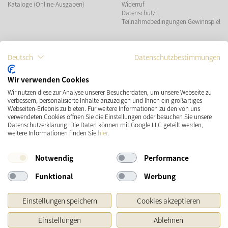
Kataloge (Online-Ausgaben)
Widerruf
Datenschutz
Teilnahmebedingungen Gewinnspiel
ZAHLUNGSMÖGLICHKEITEN
Deutsch
Datenschutzbestimmungen
Wir verwenden Cookies
Wir nutzen diese zur Analyse unserer Besucherdaten, um unsere Webseite zu
VERSAND
SOCIAL MEDIA
verbessern, personalisierte Inhalte anzuzeigen und Ihnen ein großartiges
Webseiten-Erlebnis zu bieten. Für weitere Informationen zu den von uns
verwendeten Cookies öffnen Sie die Einstellungen oder besuchen Sie unsere
Datenschutzerklärung. Die Daten können mit Google LLC geteilt werden,
weitere Informationen finden Sie
hier
.
Notwendig
Performance
Funktional
Werbung
* Preisangaben inkl. gesetzl. MwSt. und zzgl.
Versandkosten
Einstellungen speichern
Cookies akzeptieren
Ursprünglicher Preis des Händlers, Unverbindliche Preisempfehlung des Herstellers
Einstellungen
Ablehnen
Copyright © 2026 Käthe Wohlfahrt KG