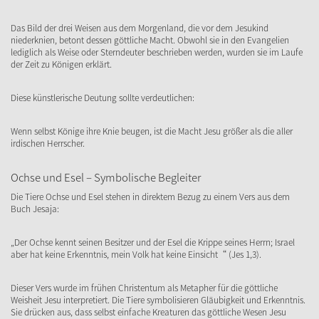
Das Bild der drei Weisen aus dem Morgenland, die vor dem Jesukind
niederknien, betont dessen göttliche Macht. Obwohl sie in den Evangelien
lediglich als Weise oder Sterndeuter beschrieben werden, wurden sie im Laufe
der Zeit zu Königen erklärt.
Diese künstlerische Deutung sollte verdeutlichen:
Wenn selbst Könige ihre Knie beugen, ist die Macht Jesu größer als die aller
irdischen Herrscher.
Ochse und Esel – Symbolische Begleiter
Die Tiere Ochse und Esel stehen in direktem Bezug zu einem Vers aus dem
Buch Jesaja:
„Der Ochse kennt seinen Besitzer und der Esel die Krippe seines Herrn; Israel
aber hat keine Erkenntnis, mein Volk hat keine Einsicht“ (Jes 1,3).
Dieser Vers wurde im frühen Christentum als Metapher für die göttliche
Weisheit Jesu interpretiert. Die Tiere symbolisieren Gläubigkeit und Erkenntnis.
Sie drücken aus, dass selbst einfache Kreaturen das göttliche Wesen Jesu