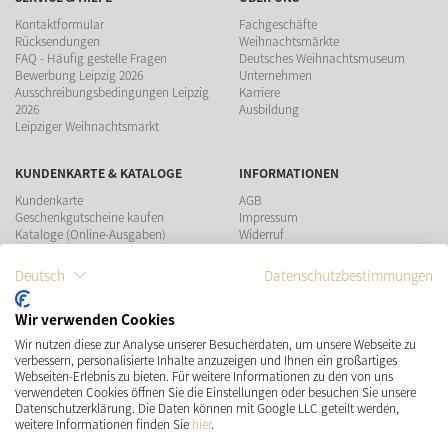
Kontaktformular
Fachgeschäfte
Rücksendungen
Weihnachtsmärkte
FAQ - Häufig gestelle Fragen
Deutsches Weihnachtsmuseum
Bewerbung Leipzig 2026
Unternehmen
Ausschreibungsbedingungen Leipzig
Karriere
2026
Ausbildung
Leipziger Weihnachtsmarkt
KUNDENKARTE & KATALOGE
INFORMATIONEN
Kundenkarte
AGB
Geschenkgutscheine kaufen
Impressum
Kataloge (Online-Ausgaben)
Widerruf
Datenschutz
Teilnahmebedingungen Gewinnspiel
Deutsch
Datenschutzbestimmungen
ZAHLUNGSMÖGLICHKEITEN
Wir verwenden Cookies
Wir nutzen diese zur Analyse unserer Besucherdaten, um unsere Webseite zu
verbessern, personalisierte Inhalte anzuzeigen und Ihnen ein großartiges
Webseiten-Erlebnis zu bieten. Für weitere Informationen zu den von uns
verwendeten Cookies öffnen Sie die Einstellungen oder besuchen Sie unsere
Datenschutzerklärung. Die Daten können mit Google LLC geteilt werden,
VERSAND
SOCIAL MEDIA
weitere Informationen finden Sie
hier
.