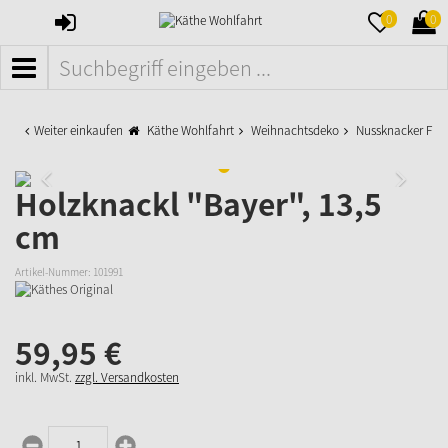
ANMELDEN
MERKZETTE
WAR
0
0
AUFKLAPPE
AUFK
MENÜ
Weiter einkaufen
Käthe Wohlfahrt
Weihnachtsdeko
Nussknacker Fig
Holzknackl "Bayer", 13,5
cm
Artikel-Nummer:
101991
59,
95
€
inkl. MwSt.
zzgl. Versandkosten