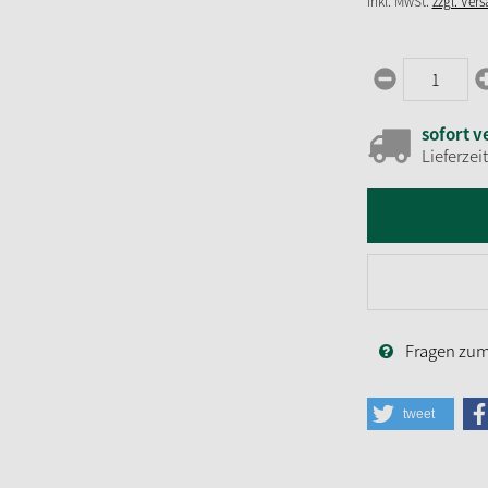
inkl. MwSt.
zzgl. Ver
sofort v
Lieferzei
Fragen zum 
tweet