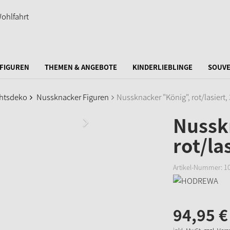
FIGUREN
THEMEN & ANGEBOTE
KINDERLIEBLINGE
SOUVE
htsdeko
Nussknacker Figuren
Nussknacker "König", rot/lasiert,
Nussk
rot/la
Artikel-Nummer:
1
94,
95
€