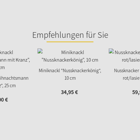
Empfehlungen für Sie
Miniknackl "Nussknackerkönig",
Nussknacker 
eihnachtsmann
10 cm
rot/lasie
", 25 cm
34,
95
€
59,
00
€