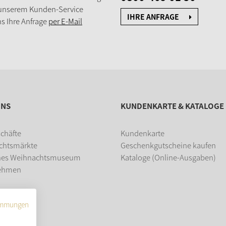
 unserem Kunden-Service
IHRE ANFRAGE
s Ihre Anfrage
per E-Mail
UNS
KUNDENKARTE & KATALOGE
chäfte
Kundenkarte
chtsmärkte
Geschenkgutscheine kaufen
hes Weihnachtsmuseum
Kataloge (Online-Ausgaben)
ehmen
dung
immungen