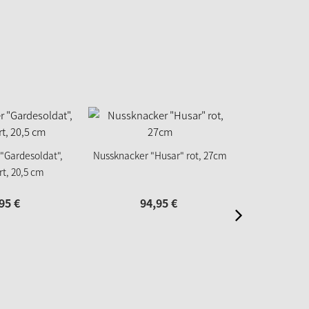
"Gardesoldat",
Nussknacker "Husar" rot, 27cm
Nussknacker "K
rt, 20,5 cm
2
95
€
94,
95
€
59