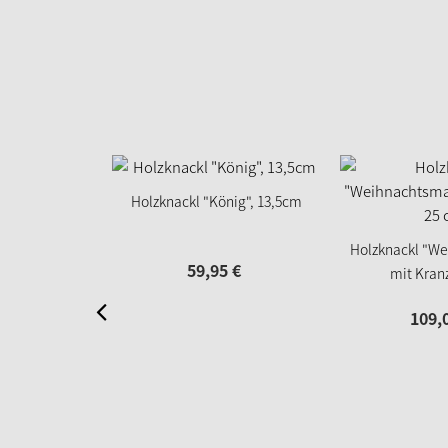
Holzknackl "König", 13,5cm
Holzknackl "W
59,
95
€
mit Kranz
109,