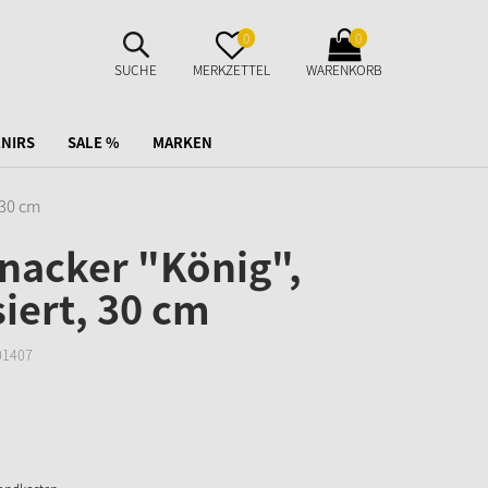
SUCHE
MERKZETTEL
WARENKORB
0
0
AUFKLAPPEN
AUFKLAPPEN
AUFKLAPPEN
SUCHE
MERKZETTEL
WARENKORB
NIRS
SALE %
MARKEN
 30 cm
nacker "König",
siert, 30 cm
01407