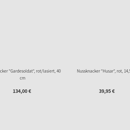
ker "Gardesoldat", rot/lasiert, 40
Nussknacker "Husar", rot, 14
cm
134,
00
€
39,
95
€