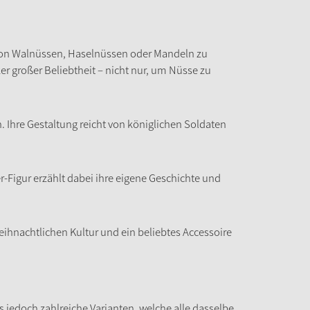
e von Walnüssen, Haselnüssen oder Mandeln zu
er großer Beliebtheit – nicht nur, um Nüsse zu
 Ihre Gestaltung reicht von königlichen Soldaten
er-Figur erzählt dabei ihre eigene Geschichte und
eihnachtlichen Kultur und ein beliebtes Accessoire
s jedoch zahlreiche Varianten, welche alle dasselbe