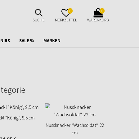
SUCHE
MERKZETTEL
WARENKORB
0
0
AUFKLAPPEN
AUFKLAPPEN
AUFKLAPPEN
SUCHE
MERKZETTEL
WARENKORB
NIRS
SALE %
MARKEN
ategorie
kl "König", 9,5 cm
Nussknacker "Wachsoldat", 22
Nussknack
cm
braun/lasi