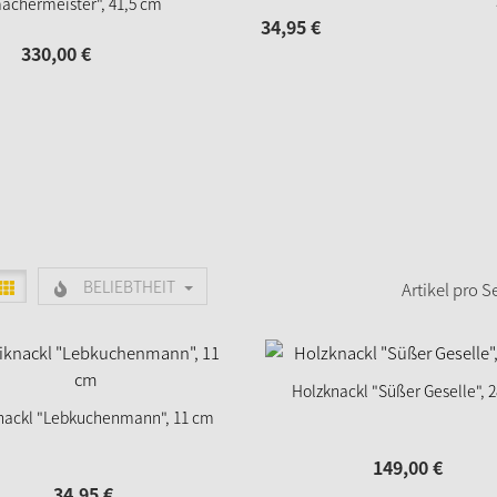
achermeister", 41,5 cm
34,
95
€
330,
00
€
BELIEBTHEIT
Artikel pro Se
Holzknackl "Süßer Geselle", 
nackl "Lebkuchenmann", 11 cm
149,
00
€
34,
95
€