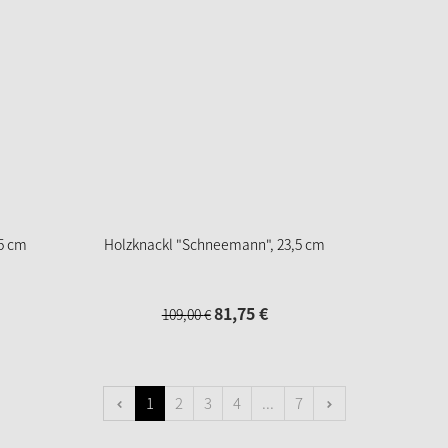
,5 cm
Holzknackl "Schneemann", 23,5 cm
81,
75
€
109,
00
€
1
2
3
4
...
7