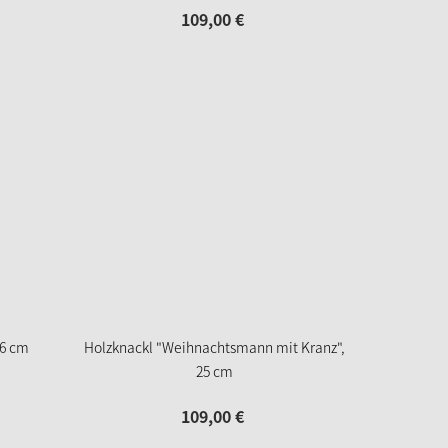
109,
00
€
36 cm
Holzknackl "Weihnachtsmann mit Kranz",
25 cm
109,
00
€