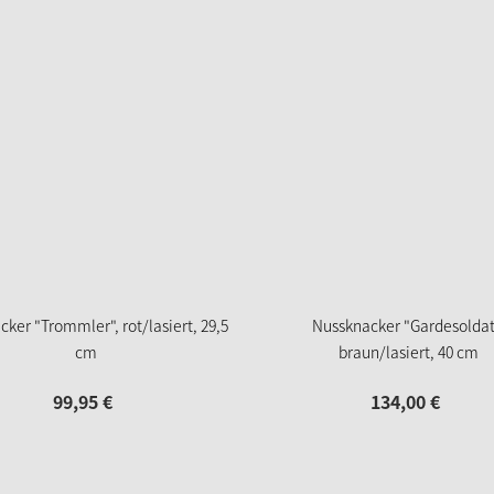
ker "Trommler", rot/lasiert, 29,5
Nussknacker "Gardesoldat
cm
braun/lasiert, 40 cm
99,
95
€
134,
00
€