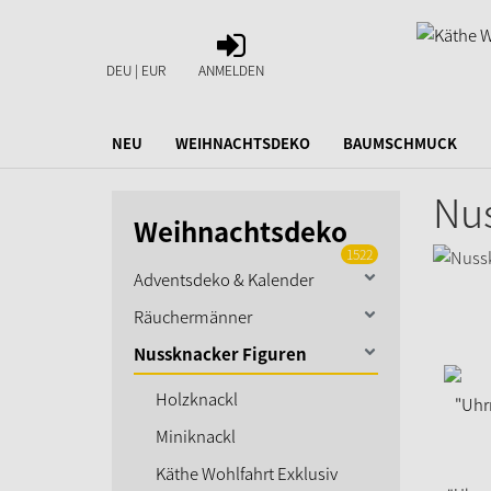
ANMELDEN
DEU | EUR
ANMELDEN
NEU
WEIHNACHTSDEKO
BAUMSCHMUCK
Nus
Weihnachtsdeko
1522
Adventsdeko & Kalender
Räuchermänner
Nussknacker Figuren
Holzknackl
Miniknackl
Käthe Wohlfahrt Exklusiv