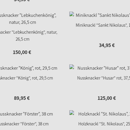
Miniknackl "Sankt Nikolaus", 
acker "Lebkuchenkönig", natur,
26,5 cm
34,
95
€
150,
00
€
knacker "König", rot, 29,5 cm
Nussknacker "Husar" rot, 37
89,
95
€
125,
00
€
ussknacker "Förster", 38 cm
Holzknackl "St. Nikolaus", 2