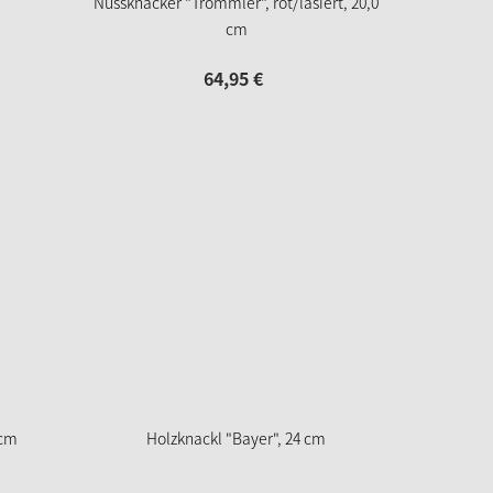
Nussknacker "Trommler", rot/lasiert, 20,0
cm
64,
95
€
 cm
Holzknackl "Bayer", 24 cm