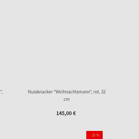
",
Nussknacker "Weihnachtsmann", rot, 32
cm
145,
00
€
- 25 %