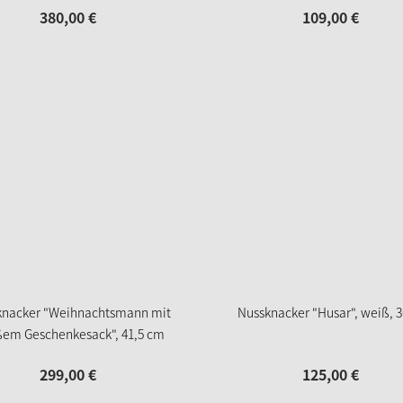
380,
00
€
109,
00
€
knacker "Weihnachtsmann mit
Nussknacker "Husar", weiß, 
ßem Geschenkesack", 41,5 cm
299,
00
€
125,
00
€