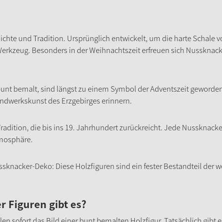
hichte und Tradition. Ursprünglich entwickelt, um die harte Schal
 Werkzeug. Besonders in der Weihnachtszeit erfreuen sich Nussknack
bunt bemalt, sind längst zu einem Symbol der Adventszeit geworden.
Handwerkskunst des Erzgebirges erinnern.
Tradition, die bis ins 19. Jahrhundert zurückreicht. Jede Nussknack
tmosphäre.
sknacker-Deko: Diese Holzfiguren sind ein fester Bestandteil der w
 Figuren gibt es?
 sofort das Bild einer bunt bemalten Holzfigur. Tatsächlich gibt e