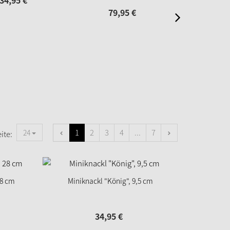
34,
95
€
79,
95
€
58,
1
2
3
4
...
7
24
ite:
28 cm
Miniknackl "König", 9,5 cm
34,
95
€