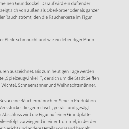
emeinen Grundsockel. Darauf wird ein duftender
zeigt sich von außen als Oberkörper oder als ganzer
der Rauch strömt, den die Räucherkerze im Figur
 ihrer Pfeife schmaucht und wie ein lebendiger Mann
iguren auszeichnet. Bis zum heutigen Tage werden
nte „Spielzeugwinkel“, der sich um die Stadt Seiffen
, Wichtel, Schneemänner und Weihnachtsmänner.
. Bevor eine Räuchermännchen-Serie in Produktion
Werkstücke, die gedrechselt, gefräst und gesägt
Abschluss wird die Figur auf einer Grundplatte
teile erfolgt vorwiegend in einer Trommel, in der der
as Gesicht und andere Details von Hand bemalt.