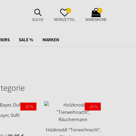
SUCHE
MERKZETTEL
WARENKORB
0
0
AUFKLAPPEN
AUFKLAPPEN
AUFKLAPPEN
SUCHE
MERKZETTEL
WARENKORB
NIRS
SALE %
MARKEN
ategorie
- 25 %
- 25 %
ayer, Duftl
Herbsth
Holzknoddl "Tierweihnacht",