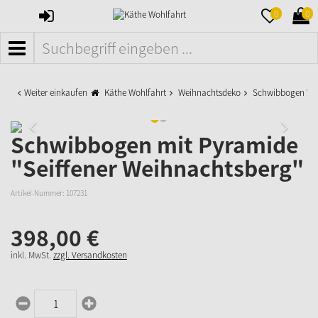
ANMELDEN
MERKZETTE
WAR
0
0
AUFKLAPPE
AUFK
MENÜ
Weiter einkaufen
Käthe Wohlfahrt
Weihnachtsdeko
Schwibbogen We
Schwibbogen mit Pyramide
"Seiffener Weihnachtsberg"
Artikel-Nummer:
107231
398,
00
€
inkl. MwSt.
zzgl. Versandkosten