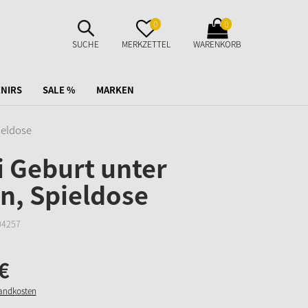
SUCHE
MERKZETTEL
WARENKORB
0
0
AUFKLAPPEN
AUFKLAPPEN
AUFKLAPPEN
SUCHE
MERKZETTEL
WARENKORB
NIRS
SALE %
MARKEN
ieldose
i Geburt unter
n, Spieldose
04257
€
sandkosten