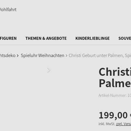
FIGUREN
THEMEN & ANGEBOTE
KINDERLIEBLINGE
SOUVE
htsdeko
Spieluhr Weihnachten
Christi Geburt unter Palmen, Sp
Christ
Palme
Artikel-Nummer:
1
199,
00
inkl. MwSt.
zzgl. Ver