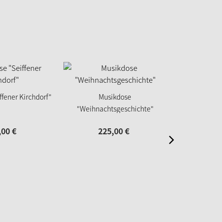
ffener Kirchdorf"
Musikdose
Schachtel
"Weihnachtsgeschichte"
Win
,
00
€
225,
00
€
21