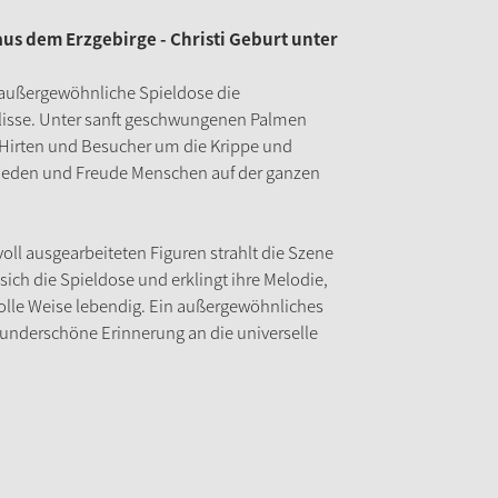
us dem Erzgebirge - Christi Geburt unter
e außergewöhnliche Spieldose die
lisse. Unter sanft geschwungenen Palmen
e Hirten und Besucher um die Krippe und
Frieden und Freude Menschen auf der ganzen
oll ausgearbeiteten Figuren strahlt die Szene
ich die Spieldose und erklingt ihre Melodie,
olle Weise lebendig. Ein außergewöhnliches
wunderschöne Erinnerung an die universelle