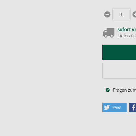
sofort v
Lieferzei
Fragen zum 
tweet