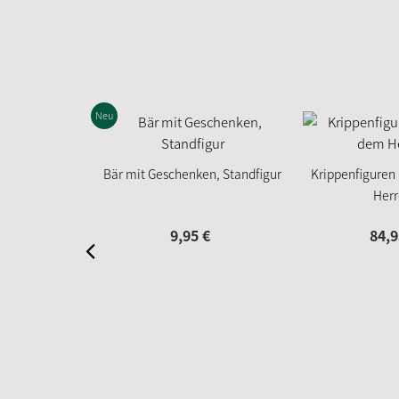
Neu
Bär mit Geschenken, Standfigur
Krippenfiguren
Herr
9,
95
€
84,
9