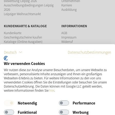
Bewerbung Leipzig 2026
Unternehmen
Ausschreibungsbedingungen Leipzig
Karriere
2026
Ausbildung
Leipziger Weihnachtsmarkt
KUNDENKARTE & KATALOGE
INFORMATIONEN
Kundenkarte
AGB
Geschenkgutscheine kaufen
Impressum
Kataloge (Online-Ausgaben)
Widerruf
Datenschutz
Teilnahmebedingungen Gewinnspiel
Deutsch
Datenschutzbestimmungen
ZAHLUNGSMÖGLICHKEITEN
Wir verwenden Cookies
Wir nutzen diese zur Analyse unserer Besucherdaten, um unsere Webseite zu
verbessern, personalisierte Inhalte anzuzeigen und Ihnen ein großartiges
Webseiten-Erlebnis zu bieten. Für weitere Informationen zu den von uns
verwendeten Cookies öffnen Sie die Einstellungen oder besuchen Sie unsere
Datenschutzerklärung. Die Daten können mit Google LLC geteilt werden,
VERSAND
SOCIAL MEDIA
weitere Informationen finden Sie
hier
.
Notwendig
Performance
Funktional
Werbung