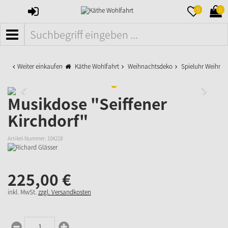
ANMELDEN
MERKZETTE
WAR
0
0
AUFKLAPPE
AUFK
MENÜ
Weiter einkaufen
Käthe Wohlfahrt
Weihnachtsdeko
Spieluhr Weihna
Musikdose "Seiffener
Kirchdorf"
Artikel-Nummer:
104218
225,
00
€
inkl. MwSt.
zzgl. Versandkosten