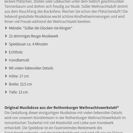
leckere Plätzchen, Stollen oder Lebkuchen unter dem festlich geschmückten
Tannenbaum und drehen sich freudig zur Musik. Süßer Weihnachtsduft strömt
aus dem Rauchfang des Backofens. Riechen Sie schon den Plätzchenduft? Die
liebevoll gestaltete Musikdose weckt schöne Kindheitserinnerungen und wird
Ihnen viel Freude während der Weihnachtszeit bereiten.
Melodie: "Süßer die Glocken nie klingen"
22-stimmiges Reuge-Musikwerk
Spieldauer ca. 4 Minuten
Echtholz
Handbemalt
Mit vielen liebevollen Details
Höhe: 17 cm
Breite: 15,5 cm
Tiefe: 13 cm
Original Musikdose aus der Rothenburger Weihnachtswerkstatt®
Die Gestaltung dieser einzigartigen Musikdose mit vielen liebevollen Details
wird von unserem Künstlerteam in der Rothenburger Weihnachtswerkstatt im
romantischen Taubertal mit viel Kreativität und Liebe zum Handwerk
entwickelt. Die Spieldose ist ein faszinierendes Meisterwerk des
Spieluhrenhandwerks und der Holzschnitzkunst und wird oft wie ein kleiner