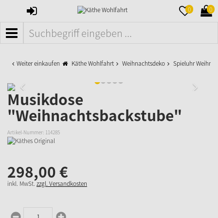
ANMELDEN
MERKZETTE
WAR
0
0
AUFKLAPPE
AUFK
MENÜ
Weiter einkaufen
Käthe Wohlfahrt
Weihnachtsdeko
Spieluhr Weihna
Musikdose
"Weihnachtsbackstube"
Artikel-Nummer:
114285
298,
00
€
inkl. MwSt.
zzgl. Versandkosten