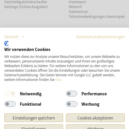
Geschenkgutscheine kaufen
Impressum
Kataloge (Online-Ausgaben)
Widerruf
Datenschutz
Teilnahmebedingungen Gewinnspiel
ZAHLUNGSMÖGLICHKEITEN
Deutsch
Datenschutzbestimmungen
Wir verwenden Cookies
Wir nutzen diese zur Analyse unserer Besucherdaten, um unsere Webseite zu
VERSAND
SOCIAL MEDIA
verbessern, personalisierte Inhalte anzuzeigen und Ihnen ein großartiges
Webseiten-Erlebnis zu bieten. Für weitere Informationen zu den von uns
verwendeten Cookies öffnen Sie die Einstellungen oder besuchen Sie unsere
Datenschutzerklärung. Die Daten können mit Google LLC geteilt werden,
weitere Informationen finden Sie
hier
.
Notwendig
Performance
Funktional
Werbung
* Preisangaben inkl. gesetzl. MwSt. und zzgl.
Versandkosten
Einstellungen speichern
Cookies akzeptieren
Ursprünglicher Preis des Händlers, Unverbindliche Preisempfehlung des Herstellers
Einstellungen
Ablehnen