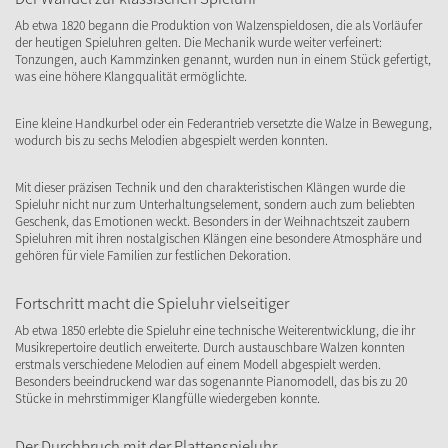
Ab etwa 1820 begann die Produktion von Walzenspieldosen, die als Vorläufer
der heutigen Spieluhren gelten. Die Mechanik wurde weiter verfeinert:
Tonzungen, auch Kammzinken genannt, wurden nun in einem Stück gefertigt,
was eine höhere Klangqualität ermöglichte.
Eine kleine Handkurbel oder ein Federantrieb versetzte die Walze in Bewegung,
wodurch bis zu sechs Melodien abgespielt werden konnten.
Mit dieser präzisen Technik und den charakteristischen Klängen wurde die
Spieluhr nicht nur zum Unterhaltungselement, sondern auch zum beliebten
Geschenk, das Emotionen weckt. Besonders in der Weihnachtszeit zaubern
Spieluhren mit ihren nostalgischen Klängen eine besondere Atmosphäre und
gehören für viele Familien zur festlichen Dekoration.
Fortschritt macht die Spieluhr vielseitiger
Ab etwa 1850 erlebte die Spieluhr eine technische Weiterentwicklung, die ihr
Musikrepertoire deutlich erweiterte. Durch austauschbare Walzen konnten
erstmals verschiedene Melodien auf einem Modell abgespielt werden.
Besonders beeindruckend war das sogenannte Pianomodell, das bis zu 20
Stücke in mehrstimmiger Klangfülle wiedergeben konnte.
Der Durchbruch mit der Plattenspieluhr