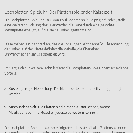
Lochplatten-Spieluhr: Der Plattenspieler der Kaiserzeit
Die Lochplatten-Spieluhr, 1886 von Paul Lochmann in Leipzig erfunden, stellt
eine Weiterentwicklung dar. Hier werden die Töne durch eine gelochte
Metallplatte erzeugt, auf die kleine Haken gestanzt sind.
Diese treiben ein Zahnrad an, das die Tonzungen leicht anreißt. Die Anordnung
der Haken auf der Platte definiert die Melodie, die über einen
Uhrwerkmechanismus abgespielt wird.
Im Vergleich zur Walzen-Technik bietet die Lochplatten-Spieluhr entscheidende
Vorteile:
Kostengünstige Herstellung: Die Metallplatten können effizient gefertigt
werden.
Austauschbarkeit: Die Platten sind einfach austauschbar, sodass
Musikliebhaber ihre Melodien jederzeit erweitern können.
Die Lochplatten-Spieluhr war so erfolgreich, dass sie oft als "Plattenspieler des
Kaiserreichs" bezeichnet wird. Vor der Erfindung des Grammophons konnten