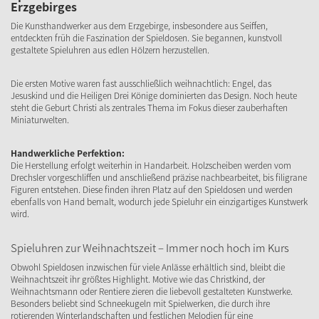
Erzgebirges
Die Kunsthandwerker aus dem Erzgebirge, insbesondere aus Seiffen,
entdeckten früh die Faszination der Spieldosen. Sie begannen, kunstvoll
gestaltete Spieluhren aus edlen Hölzern herzustellen.
Die ersten Motive waren fast ausschließlich weihnachtlich: Engel, das
Jesuskind und die Heiligen Drei Könige dominierten das Design. Noch heute
steht die Geburt Christi als zentrales Thema im Fokus dieser zauberhaften
Miniaturwelten.
Handwerkliche Perfektion:
Die Herstellung erfolgt weiterhin in Handarbeit. Holzscheiben werden vom
Drechsler vorgeschliffen und anschließend präzise nachbearbeitet, bis filigrane
Figuren entstehen. Diese finden ihren Platz auf den Spieldosen und werden
ebenfalls von Hand bemalt, wodurch jede Spieluhr ein einzigartiges Kunstwerk
wird.
Spieluhren zur Weihnachtszeit – Immer noch hoch im Kurs
Obwohl Spieldosen inzwischen für viele Anlässe erhältlich sind, bleibt die
Weihnachtszeit ihr größtes Highlight. Motive wie das Christkind, der
Weihnachtsmann oder Rentiere zieren die liebevoll gestalteten Kunstwerke.
Besonders beliebt sind Schneekugeln mit Spielwerken, die durch ihre
rotierenden Winterlandschaften und festlichen Melodien für eine