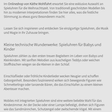
Im
Onlineshop von Käthe Wohlfahrt
erwartet Sie eine exklusive Auswahl an
Spieluhren für die Weihnachtszeit. Von traditionell geschnitzten Modellen bis
hin zu modernen Interpretationen finden Sie hier alles, was die festliche
Stimmung zu etwas ganz Besonderem macht.
Lassen Sie sich inspirieren und entdecken Sie einzigartige Spieluhren, die Musik
und Magie in Ihr Zuhause bringen.
Kleine technische Wunderwerke: Spieluhren für Babys und
Kinder
Spieluhren zählen zu den ersten treuen Begleitern im Leben von Babys und
Kleinkindern. Mit sanften Melodien aus kuscheligen Teddys oder weichen
Stoffhäschen wiegen sie die Kleinen in den Schlaf.
Einschlaflieder oder fröhliche Kinderlieder wecken Neugier und schaffen
Geborgenheit. Besonders faszinierend wirken sich bewegende Figuren wie
Schmetterlinge oder tanzende Bären, die das Einschlafen zu einem kleinen
Abenteuer machen.
Mobiles mit integrierten Spieluhren sind eine weitere beliebte Wahl für das
Kinderzimmer. An der Decke oder einer Lampe befestigt, drehen sich Figuren
wie das Sandmännchen, Schutzengel oder zwitschernde Vögel. Mit einem