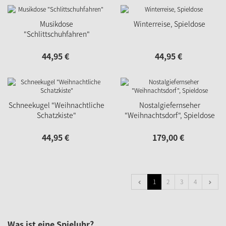
Musikdose
Winterreise, Spieldose
"Schlittschuhfahren"
44,
95
€
44,
95
€
Schneekugel "Weihnachtliche
Nostalgiefernseher
Schatzkiste"
"Weihnachtsdorf", Spieldose
44,
95
€
179,
00
€
1
2
3
4
Was ist eine Spieluhr?