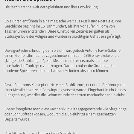
Die faszinierende Welt der Spieluhren und ihre Entwicklung
Spieluhren entführen in eine magische Welt aus Musik und Nostalgie. Ihre
Geschichte beginnt im 16. Jahrhundert, als ihre Vorläufer in Form von
Taschenuhren entstanden. Diese kunstvollen Zeitmesser galten als
Statussymbole der Adligen und wurden in prächtigen Gehäusen gefertigt.
Die eigentliche Erfindung der Spieluhr wird jedoch Antoine Favre-Salamon,
einem Genfer Uhrmacher, zugeschrieben. Im Jahr 1796 entwickelte er die
„klingende Stahlzunge“, eine Mechanik, die es erstmals erlaubte,
musikalische Tonfolgen zu erzeugen. Damit schuf er die Grundlage für
moderne Spieluhren, die mechanisch Melodien abspielen können.
Favre-Salamons Konzept nutzte einen Stahlkamm, der durch Berührung mit
einer Metallstiftwalze in Schwingung versetzt wurde. Eingebaut in ein kleines
Zinngehäuse, war dies die Geburtsstunde der ersten mechanischen Spieluhr.
Später integrierte man diese Mechanik in Alltagsgegenstände wie Siegelringe
oder Schnupftabakdosen, wodurch die Spieluhr zu einem geschätzten
Begleiter wurde.
Der Wandel zur klassischen Spieluhr