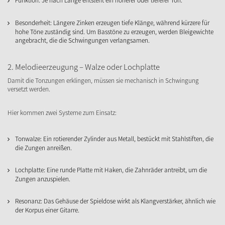
Funktion: Je nach Länge entsteht ein höherer oder tieferer Ton.
Besonderheit: Längere Zinken erzeugen tiefe Klänge, während kürzere für
hohe Töne zuständig sind. Um Basstöne zu erzeugen, werden Bleigewichte
angebracht, die die Schwingungen verlangsamen.
2. Melodieerzeugung – Walze oder Lochplatte
Damit die Tonzungen erklingen, müssen sie mechanisch in Schwingung
versetzt werden.
Hier kommen zwei Systeme zum Einsatz:
Tonwalze: Ein rotierender Zylinder aus Metall, bestückt mit Stahlstiften, die
die Zungen anreißen.
Lochplatte: Eine runde Platte mit Haken, die Zahnräder antreibt, um die
Zungen anzuspielen.
Resonanz: Das Gehäuse der Spieldose wirkt als Klangverstärker, ähnlich wie
der Korpus einer Gitarre.