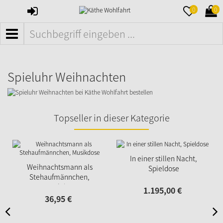
ANMELDEN
MERKZETTE
WAR
0
0
AUFKLAPPE
AUFK
MENÜ
Spieluhr Weihnachten
Topseller in dieser Kategorie
In einer stillen Nacht,
Weihnachtsmann als
Spieldose
Stehaufmännchen,
Musikdose
1.195,
00
€
36,
95
€