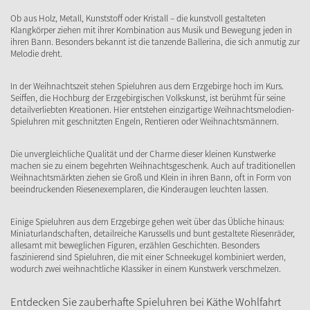
Ob aus Holz, Metall, Kunststoff oder Kristall – die kunstvoll gestalteten
Klangkörper ziehen mit ihrer Kombination aus Musik und Bewegung jeden in
ihren Bann. Besonders bekannt ist die tanzende Ballerina, die sich anmutig zur
Melodie dreht.
In der Weihnachtszeit stehen Spieluhren aus dem Erzgebirge hoch im Kurs.
Seiffen, die Hochburg der Erzgebirgischen Volkskunst, ist berühmt für seine
detailverliebten Kreationen. Hier entstehen einzigartige Weihnachtsmelodien-
Spieluhren mit geschnitzten Engeln, Rentieren oder Weihnachtsmännern.
Die unvergleichliche Qualität und der Charme dieser kleinen Kunstwerke
machen sie zu einem begehrten Weihnachtsgeschenk. Auch auf traditionellen
Weihnachtsmärkten ziehen sie Groß und Klein in ihren Bann, oft in Form von
beeindruckenden Riesenexemplaren, die Kinderaugen leuchten lassen.
Einige Spieluhren aus dem Erzgebirge gehen weit über das Übliche hinaus:
Miniaturlandschaften, detailreiche Karussells und bunt gestaltete Riesenräder,
allesamt mit beweglichen Figuren, erzählen Geschichten. Besonders
faszinierend sind Spieluhren, die mit einer Schneekugel kombiniert werden,
wodurch zwei weihnachtliche Klassiker in einem Kunstwerk verschmelzen.
Entdecken Sie zauberhafte Spieluhren bei Käthe Wohlfahrt