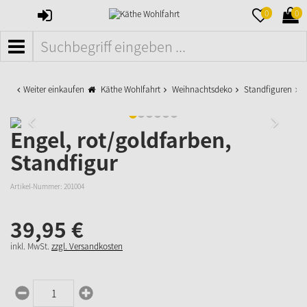
ANMELDEN
MERKZETTE
WAR
0
0
AUFKLAPPE
AUFK
MENÜ
Weiter einkaufen
Käthe Wohlfahrt
Weihnachtsdeko
Standfiguren
E
Engel, rot/goldfarben,
Standfigur
Artikel-Nummer:
201004
39,
95
€
inkl. MwSt.
zzgl. Versandkosten