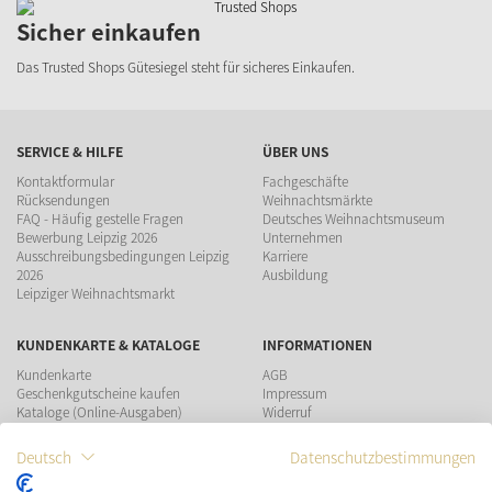
Sicher einkaufen
Das Trusted Shops Gütesiegel steht für sicheres Einkaufen.
SERVICE & HILFE
ÜBER UNS
Kontaktformular
Fachgeschäfte
Rücksendungen
Weihnachtsmärkte
FAQ - Häufig gestelle Fragen
Deutsches Weihnachtsmuseum
Bewerbung Leipzig 2026
Unternehmen
Ausschreibungsbedingungen Leipzig
Karriere
2026
Ausbildung
Leipziger Weihnachtsmarkt
KUNDENKARTE & KATALOGE
INFORMATIONEN
Kundenkarte
AGB
Geschenkgutscheine kaufen
Impressum
Kataloge (Online-Ausgaben)
Widerruf
Datenschutz
Teilnahmebedingungen Gewinnspiel
Deutsch
Datenschutzbestimmungen