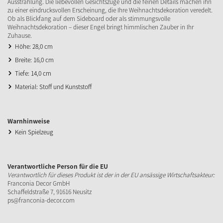
Ausstrahlung. Die liebevollen Gesichtszüge und die feinen Details machen ihn
zu einer eindrucksvollen Erscheinung, die Ihre Weihnachtsdekoration veredelt.
Ob als Blickfang auf dem Sideboard oder als stimmungsvolle
Weihnachtsdekoration – dieser Engel bringt himmlischen Zauber in Ihr
Zuhause.
Höhe: 28,0 cm
Breite: 16,0 cm
Tiefe: 14,0 cm
Material: Stoff und Kunststoff
Warnhinweise
Kein Spielzeug
Verantwortliche Person für die EU
Verantwortlich für dieses Produkt ist der in der EU ansässige Wirtschaftsakteur:
Franconia Decor GmbH
Schaffeldstraße 7, 91616 Neusitz
ps@franconia-decor.com