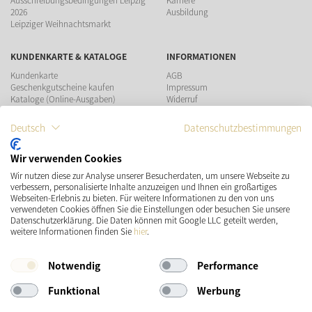
2026
Ausbildung
Leipziger Weihnachtsmarkt
KUNDENKARTE & KATALOGE
INFORMATIONEN
Kundenkarte
AGB
Geschenkgutscheine kaufen
Impressum
Kataloge (Online-Ausgaben)
Widerruf
Datenschutz
Teilnahmebedingungen Gewinnspiel
Deutsch
Datenschutzbestimmungen
ZAHLUNGSMÖGLICHKEITEN
Wir verwenden Cookies
Wir nutzen diese zur Analyse unserer Besucherdaten, um unsere Webseite zu
verbessern, personalisierte Inhalte anzuzeigen und Ihnen ein großartiges
Webseiten-Erlebnis zu bieten. Für weitere Informationen zu den von uns
verwendeten Cookies öffnen Sie die Einstellungen oder besuchen Sie unsere
Datenschutzerklärung. Die Daten können mit Google LLC geteilt werden,
VERSAND
SOCIAL MEDIA
weitere Informationen finden Sie
hier
.
Notwendig
Performance
Funktional
Werbung