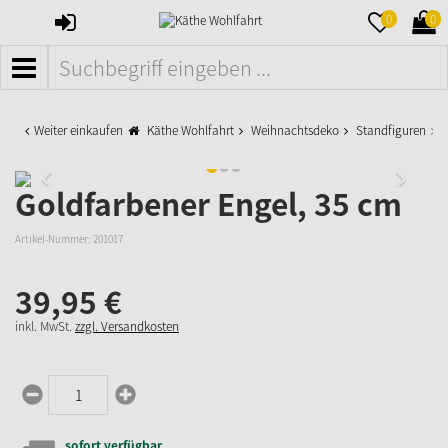
ANMELDEN
MERKZETTE
WAR
0
0
AUFKLAPPE
AUFK
MENÜ
Weiter einkaufen
Käthe Wohlfahrt
Weihnachtsdeko
Standfiguren
G
Goldfarbener Engel, 35 cm
Artikel-Nummer:
201017
39,
95
€
inkl. MwSt.
zzgl. Versandkosten
sofort verfügbar