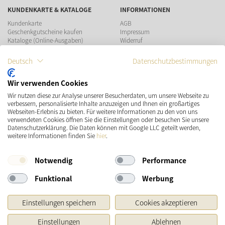
KUNDENKARTE & KATALOGE
INFORMATIONEN
Kundenkarte
AGB
Geschenkgutscheine kaufen
Impressum
Kataloge (Online-Ausgaben)
Widerruf
Datenschutz
Teilnahmebedingungen Gewinnspiel
Deutsch
Datenschutzbestimmungen
ZAHLUNGSMÖGLICHKEITEN
Wir verwenden Cookies
Wir nutzen diese zur Analyse unserer Besucherdaten, um unsere Webseite zu
verbessern, personalisierte Inhalte anzuzeigen und Ihnen ein großartiges
Webseiten-Erlebnis zu bieten. Für weitere Informationen zu den von uns
verwendeten Cookies öffnen Sie die Einstellungen oder besuchen Sie unsere
Datenschutzerklärung. Die Daten können mit Google LLC geteilt werden,
VERSAND
SOCIAL MEDIA
weitere Informationen finden Sie
hier
.
Notwendig
Performance
Funktional
Werbung
Einstellungen speichern
Cookies akzeptieren
Einstellungen
Ablehnen