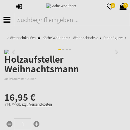
ANMELDEN
MERKZETTE
WAR
0
0
AUFKLAPPE
AUFK
MENÜ
Weiter einkaufen
Käthe Wohlfahrt
Weihnachtsdeko
Standfiguren
H
Holzaufsteller
Weihnachtsmann
Artikel-Nummer:
260042
16,
95
€
inkl. MwSt.
zzgl. Versandkosten