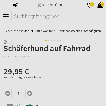
ANMELDEN
MERKZETTE
WAR
0
0
AUFKLAPPE
AUFK
MENÜ
Weiter einkaufen
Käthe Wohlfahrt
Weihnachtsdeko
Standfiguren
S
Schäferhund auf Fahrrad
Artikel-Nummer:
826198
29,
95
€
inkl. MwSt.
zzgl. Versandkosten
sofort verfügbar