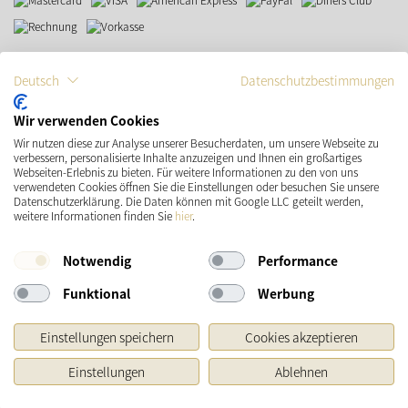
VERSAND
SOCIAL MEDIA
Deutsch
Datenschutzbestimmungen
Wir verwenden Cookies
Wir nutzen diese zur Analyse unserer Besucherdaten, um unsere Webseite zu
verbessern, personalisierte Inhalte anzuzeigen und Ihnen ein großartiges
Webseiten-Erlebnis zu bieten. Für weitere Informationen zu den von uns
verwendeten Cookies öffnen Sie die Einstellungen oder besuchen Sie unsere
Datenschutzerklärung. Die Daten können mit Google LLC geteilt werden,
weitere Informationen finden Sie
hier
.
* Preisangaben inkl. gesetzl. MwSt. und zzgl.
Versandkosten
Ursprünglicher Preis des Händlers, Unverbindliche Preisempfehlung des Herstellers
Notwendig
Performance
Copyright © 2026 Käthe Wohlfahrt KG
Funktional
Werbung
Einstellungen speichern
Cookies akzeptieren
Einstellungen
Ablehnen