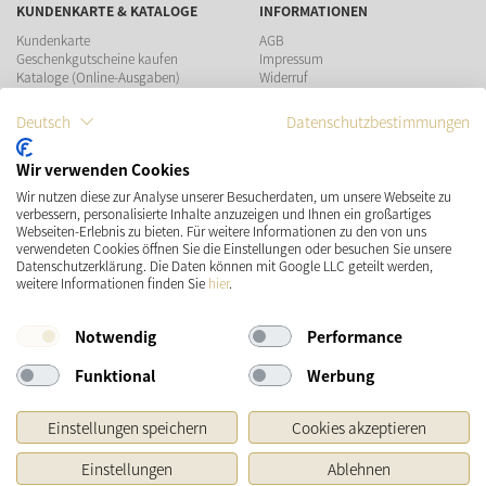
KUNDENKARTE & KATALOGE
INFORMATIONEN
Kundenkarte
AGB
Geschenkgutscheine kaufen
Impressum
Kataloge (Online-Ausgaben)
Widerruf
Datenschutz
Teilnahmebedingungen Gewinnspiel
Deutsch
Datenschutzbestimmungen
ZAHLUNGSMÖGLICHKEITEN
Wir verwenden Cookies
Wir nutzen diese zur Analyse unserer Besucherdaten, um unsere Webseite zu
verbessern, personalisierte Inhalte anzuzeigen und Ihnen ein großartiges
Webseiten-Erlebnis zu bieten. Für weitere Informationen zu den von uns
verwendeten Cookies öffnen Sie die Einstellungen oder besuchen Sie unsere
Datenschutzerklärung. Die Daten können mit Google LLC geteilt werden,
VERSAND
SOCIAL MEDIA
weitere Informationen finden Sie
hier
.
Notwendig
Performance
Funktional
Werbung
Einstellungen speichern
Cookies akzeptieren
Einstellungen
Ablehnen
* Preisangaben inkl. gesetzl. MwSt. und zzgl.
Versandkosten