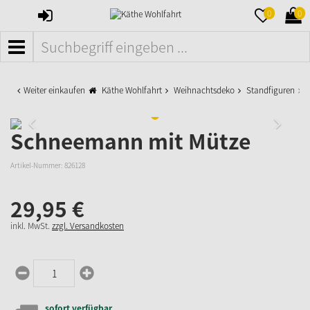
ANMELDEN
MERKZETTE
WAR
0
0
AUFKLAPPE
AUFK
MENÜ
Weiter einkaufen
Käthe Wohlfahrt
Weihnachtsdeko
Standfiguren
S
Schneemann mit Mütze
Artikel-Nummer:
826128
29,
95
€
inkl. MwSt.
zzgl. Versandkosten
sofort verfügbar