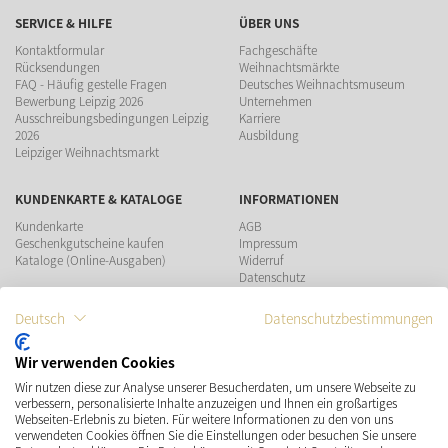
SERVICE & HILFE
ÜBER UNS
Kontaktformular
Fachgeschäfte
Rücksendungen
Weihnachtsmärkte
FAQ - Häufig gestelle Fragen
Deutsches Weihnachtsmuseum
Bewerbung Leipzig 2026
Unternehmen
Ausschreibungsbedingungen Leipzig
Karriere
2026
Ausbildung
Leipziger Weihnachtsmarkt
KUNDENKARTE & KATALOGE
INFORMATIONEN
Kundenkarte
AGB
Geschenkgutscheine kaufen
Impressum
Kataloge (Online-Ausgaben)
Widerruf
Datenschutz
Teilnahmebedingungen Gewinnspiel
Deutsch
Datenschutzbestimmungen
ZAHLUNGSMÖGLICHKEITEN
Wir verwenden Cookies
Wir nutzen diese zur Analyse unserer Besucherdaten, um unsere Webseite zu
VERSAND
SOCIAL MEDIA
verbessern, personalisierte Inhalte anzuzeigen und Ihnen ein großartiges
Webseiten-Erlebnis zu bieten. Für weitere Informationen zu den von uns
verwendeten Cookies öffnen Sie die Einstellungen oder besuchen Sie unsere