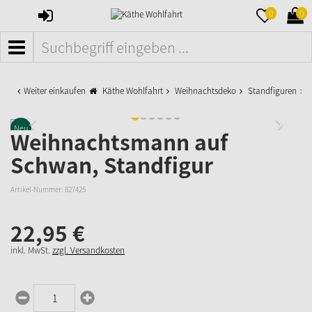
ANMELDEN
MERKZETTE
WAR
0
0
AUFKLAPPE
AUFK
MENÜ
Weiter einkaufen
Käthe Wohlfahrt
Weihnachtsdeko
Standfiguren
W
Neu
Weihnachtsmann auf
Schwan, Standfigur
Artikel-Nummer:
827425
22,
95
€
inkl. MwSt.
zzgl. Versandkosten