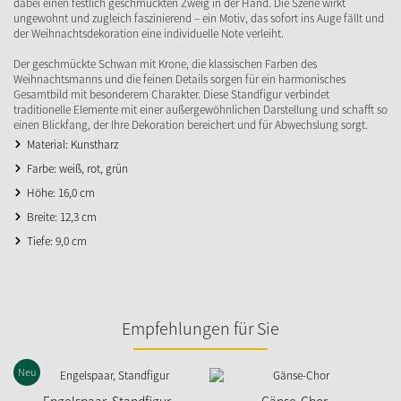
dabei einen festlich geschmückten Zweig in der Hand. Die Szene wirkt
ungewohnt und zugleich faszinierend – ein Motiv, das sofort ins Auge fällt und
der Weihnachtsdekoration eine individuelle Note verleiht.
Der geschmückte Schwan mit Krone, die klassischen Farben des
Weihnachtsmanns und die feinen Details sorgen für ein harmonisches
Gesamtbild mit besonderem Charakter. Diese Standfigur verbindet
traditionelle Elemente mit einer außergewöhnlichen Darstellung und schafft so
einen Blickfang, der Ihre Dekoration bereichert und für Abwechslung sorgt.
Material: Kunstharz
Farbe: weiß, rot, grün
Höhe: 16,0 cm
Breite: 12,3 cm
Tiefe: 9,0 cm
Empfehlungen für Sie
Neu
Engelspaar, Standfigur
Gänse-Chor