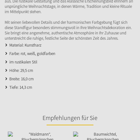
aus. Die rustikale Gestaltung und das klassische Erscheinungsbild erinnern an
ursprüngliche Weihnachtstage, in denen Wärme, Tradition und kleine Rituale
im Mittelpunkt stehen.
Mit seinen liebevollen Details und der harmonischen Farbgebung fügt sich
diese Standfigur besonders stimmungsvoll in Ihre Weihnachtsdekoration ein.
Sie bringt eine angenehme, authentische Atmosphäre in Ihr Zuhause und
unterstreicht die ruhige, festliche Seite der schönsten Zeit des Jahres.
Material: Kunstharz
Farbe: rot, weiß, goldfarben
im rustikalen Stil
Höhe: 29,5 cm
Breite: 16,0 cm
Tiefe: 14,3 cm
Empfehlungen für Sie