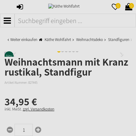
ANMELDEN
MERKZETTE
WAR
0
0
AUFKLAPPE
AUFK
MENÜ
Weiter einkaufen
Käthe Wohlfahrt
Weihnachtsdeko
Standfiguren
W
Neu
Weihnachtsmann mit Kranz
rustikal, Standfigur
Artikel-Nummer:
827445
34,
95
€
inkl. MwSt.
zzgl. Versandkosten