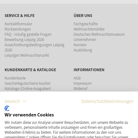
SERVICE & HILFE
ÜBER UNS
Kontaktformular
Fachgeschäfte
Rücksendungen
Weihnachtsmärkte
FAQ - Häufig gestelle Fragen
Deutsches Weihnachtsmuseum
Bewerbung Leipzig 2026
Unternehmen
Ausschreibungsbedingungen Leipzig
Karriere
2026
Ausbildung
Leipziger Weihnachtsmarkt
KUNDENKARTE & KATALOGE
INFORMATIONEN
Kundenkarte
AGB
Geschenkgutscheine kaufen
Impressum
Kataloge (Online-Ausgaben)
Widerruf
Datenschutz
Teilnahmebedingungen Gewinnspiel
Deutsch
Datenschutzbestimmungen
ZAHLUNGSMÖGLICHKEITEN
Wir verwenden Cookies
Wir nutzen diese zur Analyse unserer Besucherdaten, um unsere Webseite zu
verbessern, personalisierte Inhalte anzuzeigen und Ihnen ein großartiges
Webseiten-Erlebnis zu bieten. Für weitere Informationen zu den von uns
verwendeten Cookies öffnen Sie die Einstellungen oder besuchen Sie unsere