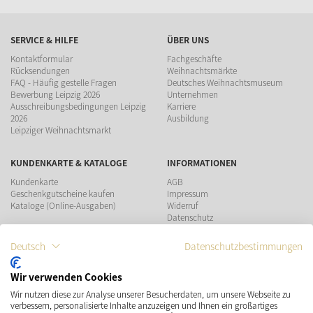
SERVICE & HILFE
ÜBER UNS
Kontaktformular
Fachgeschäfte
Rücksendungen
Weihnachtsmärkte
FAQ - Häufig gestelle Fragen
Deutsches Weihnachtsmuseum
Bewerbung Leipzig 2026
Unternehmen
Ausschreibungsbedingungen Leipzig
Karriere
2026
Ausbildung
Leipziger Weihnachtsmarkt
KUNDENKARTE & KATALOGE
INFORMATIONEN
Kundenkarte
AGB
Geschenkgutscheine kaufen
Impressum
Kataloge (Online-Ausgaben)
Widerruf
Datenschutz
Teilnahmebedingungen Gewinnspiel
Deutsch
Datenschutzbestimmungen
ZAHLUNGSMÖGLICHKEITEN
Wir verwenden Cookies
Wir nutzen diese zur Analyse unserer Besucherdaten, um unsere Webseite zu
VERSAND
SOCIAL MEDIA
verbessern, personalisierte Inhalte anzuzeigen und Ihnen ein großartiges