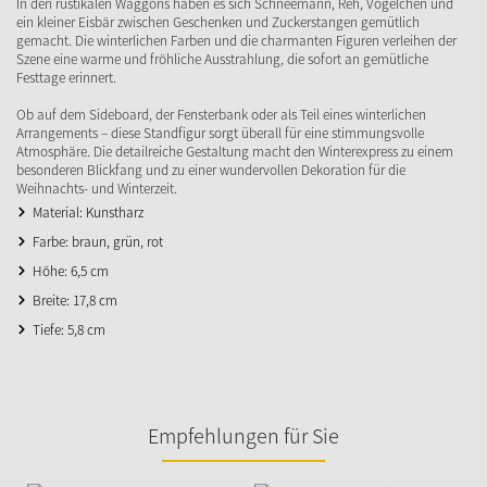
In den rustikalen Waggons haben es sich Schneemann, Reh, Vögelchen und
ein kleiner Eisbär zwischen Geschenken und Zuckerstangen gemütlich
gemacht. Die winterlichen Farben und die charmanten Figuren verleihen der
Szene eine warme und fröhliche Ausstrahlung, die sofort an gemütliche
Festtage erinnert.
Ob auf dem Sideboard, der Fensterbank oder als Teil eines winterlichen
Arrangements – diese Standfigur sorgt überall für eine stimmungsvolle
Atmosphäre. Die detailreiche Gestaltung macht den Winterexpress zu einem
besonderen Blickfang und zu einer wundervollen Dekoration für die
Weihnachts- und Winterzeit.
Material: Kunstharz
Farbe: braun, grün, rot
Höhe: 6,5 cm
Breite: 17,8 cm
Tiefe: 5,8 cm
Empfehlungen für Sie