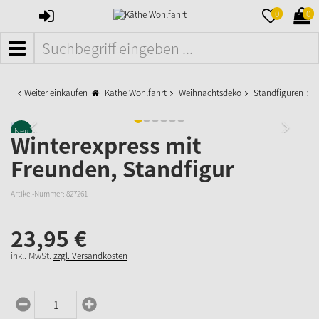
ANMELDEN
MERKZETTE
WAR
0
0
AUFKLAPPE
AUFK
MENÜ
Weiter einkaufen
Käthe Wohlfahrt
Weihnachtsdeko
Standfiguren
W
Neu
Winterexpress mit
Freunden, Standfigur
Artikel-Nummer:
827261
23,
95
€
inkl. MwSt.
zzgl. Versandkosten