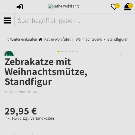
ANMELDEN
MERKZETTE
WAR
0
0
AUFKLAPPE
AUFK
MENÜ
Weiter einkaufen
Käthe Wohlfahrt
Weihnachtsdeko
Standfiguren
Z
Neu
Zebrakatze mit
Weihnachtsmütze,
Standfigur
Artikel-Nummer:
827362
29,
95
€
inkl. MwSt.
zzgl. Versandkosten