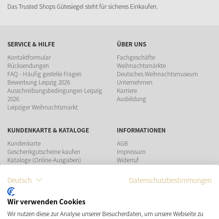
Das Trusted Shops Gütesiegel steht für sicheres Einkaufen.
SERVICE & HILFE
ÜBER UNS
Kontaktformular
Fachgeschäfte
Rücksendungen
Weihnachtsmärkte
FAQ - Häufig gestelle Fragen
Deutsches Weihnachtsmuseum
Bewerbung Leipzig 2026
Unternehmen
Ausschreibungsbedingungen Leipzig
Karriere
2026
Ausbildung
Leipziger Weihnachtsmarkt
KUNDENKARTE & KATALOGE
INFORMATIONEN
Kundenkarte
AGB
Geschenkgutscheine kaufen
Impressum
Kataloge (Online-Ausgaben)
Widerruf
Datenschutz
Teilnahmebedingungen Gewinnspiel
Deutsch
Datenschutzbestimmungen
ZAHLUNGSMÖGLICHKEITEN
Wir verwenden Cookies
Wir nutzen diese zur Analyse unserer Besucherdaten, um unsere Webseite zu