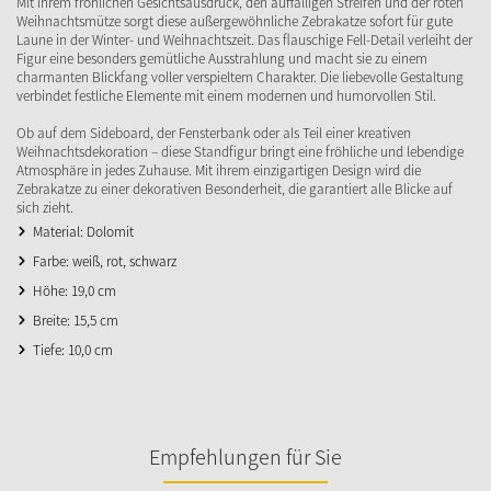
Mit ihrem fröhlichen Gesichtsausdruck, den auffälligen Streifen und der roten
Weihnachtsmütze sorgt diese außergewöhnliche Zebrakatze sofort für gute
Laune in der Winter- und Weihnachtszeit. Das flauschige Fell-Detail verleiht der
Figur eine besonders gemütliche Ausstrahlung und macht sie zu einem
charmanten Blickfang voller verspieltem Charakter. Die liebevolle Gestaltung
verbindet festliche Elemente mit einem modernen und humorvollen Stil.
Ob auf dem Sideboard, der Fensterbank oder als Teil einer kreativen
Weihnachtsdekoration – diese Standfigur bringt eine fröhliche und lebendige
Atmosphäre in jedes Zuhause. Mit ihrem einzigartigen Design wird die
Zebrakatze zu einer dekorativen Besonderheit, die garantiert alle Blicke auf
sich zieht.
Material: Dolomit
Farbe: weiß, rot, schwarz
Höhe: 19,0 cm
Breite: 15,5 cm
Tiefe: 10,0 cm
Empfehlungen für Sie