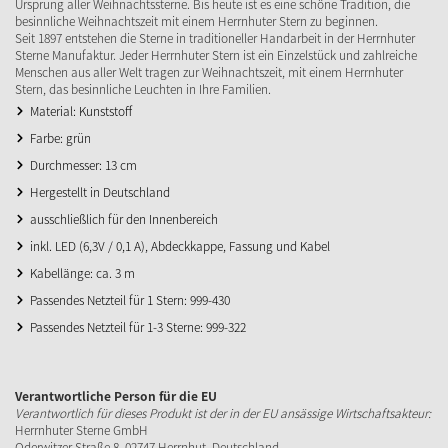
Ursprung aller Weihnachtssterne. Bis heute ist es eine schöne Tradition, die
besinnliche Weihnachtszeit mit einem Herrnhuter Stern zu beginnen.
Seit 1897 entstehen die Sterne in traditioneller Handarbeit in der Herrnhuter
Sterne Manufaktur. Jeder Herrnhuter Stern ist ein Einzelstück und zahlreiche
Menschen aus aller Welt tragen zur Weihnachtszeit, mit einem Herrnhuter
Stern, das besinnliche Leuchten in Ihre Familien.
Material: Kunststoff
Farbe: grün
Durchmesser: 13 cm
Hergestellt in Deutschland
ausschließlich für den Innenbereich
inkl. LED (6,3V / 0,1 A), Abdeckkappe, Fassung und Kabel
Kabellänge: ca. 3 m
Passendes Netzteil für 1 Stern: 999-430
Passendes Netzteil für 1-3 Sterne: 999-322
Verantwortliche Person für die EU
Verantwortlich für dieses Produkt ist der in der EU ansässige Wirtschaftsakteur:
Herrnhuter Sterne GmbH
Oderwitzer Straße 8, 02747 Herrnhut, Deutschland