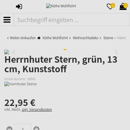
ANMELDEN
MERKZETTE
WAR
0
0
AUFKLAPPE
AUFK
MENÜ
Weiter einkaufen
Käthe Wohlfahrt
Weihnachtsdeko
Sterne
Herrnhut
Herrnhuter Stern, grün, 13
cm, Kunststoff
Artikel-Nummer:
148081
22,
95
€
inkl. MwSt.
zzgl. Versandkosten