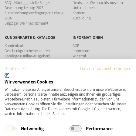
FAQ - Häufig gestelle Fragen
Deutsches Weihnachtsmuseum
Bewerbung Leipzig 2026
Unternehmen
Ausschreibungsbedingungen Leipzig
Karriere
2026
Ausbildung
Leipziger Weihnachtsmarkt
KUNDENKARTE & KATALOGE
INFORMATIONEN
Kundenkarte
AGB
Geschenkgutscheine kaufen
Impressum
Kataloge (Online-Ausgaben)
Widerruf
Datenschutz
Teilnahmebedingungen Gewinnspiel
Deutsch
Datenschutzbestimmungen
ZAHLUNGSMÖGLICHKEITEN
Wir verwenden Cookies
Wir nutzen diese zur Analyse unserer Besucherdaten, um unsere Webseite zu
verbessern, personalisierte Inhalte anzuzeigen und Ihnen ein großartiges
Webseiten-Erlebnis zu bieten. Für weitere Informationen zu den von uns
verwendeten Cookies öffnen Sie die Einstellungen oder besuchen Sie unsere
Datenschutzerklärung. Die Daten können mit Google LLC geteilt werden,
VERSAND
SOCIAL MEDIA
weitere Informationen finden Sie
hier
.
Notwendig
Performance