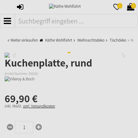
ANMELDEN
MERKZETTE
WAR
0
0
AUFKLAPPE
AUFK
MENÜ
Weiter einkaufen
Käthe Wohlfahrt
Weihnachtsdeko
Tischdeko
Kuch
Kuchenplatte, rund
Artikel-Nummer:
816262
69,
90
€
inkl. MwSt.
zzgl. Versandkosten