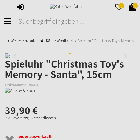
ANMELDEN
MERKZETTE
WAR
0
0
AUFKLAPPE
AUFK
MENÜ
Weiter einkaufen
Käthe Wohlfahrt
Spieluhr "Christmas Toy's Memory - 
Spieluhr "Christmas Toy's
Memory - Santa", 15cm
Artikel-Nummer:
816424
39,
90
€
inkl. MwSt.
zzgl. Versandkosten
leider ausverkauft