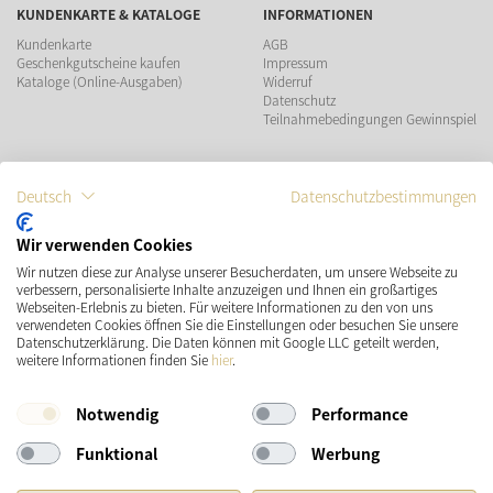
KUNDENKARTE & KATALOGE
INFORMATIONEN
Kundenkarte
AGB
Geschenkgutscheine kaufen
Impressum
Kataloge (Online-Ausgaben)
Widerruf
Datenschutz
Teilnahmebedingungen Gewinnspiel
ZAHLUNGSMÖGLICHKEITEN
Deutsch
Datenschutzbestimmungen
Wir verwenden Cookies
Wir nutzen diese zur Analyse unserer Besucherdaten, um unsere Webseite zu
VERSAND
SOCIAL MEDIA
verbessern, personalisierte Inhalte anzuzeigen und Ihnen ein großartiges
Webseiten-Erlebnis zu bieten. Für weitere Informationen zu den von uns
verwendeten Cookies öffnen Sie die Einstellungen oder besuchen Sie unsere
Datenschutzerklärung. Die Daten können mit Google LLC geteilt werden,
weitere Informationen finden Sie
hier
.
Notwendig
Performance
Funktional
Werbung
* Preisangaben inkl. gesetzl. MwSt. und zzgl.
Versandkosten