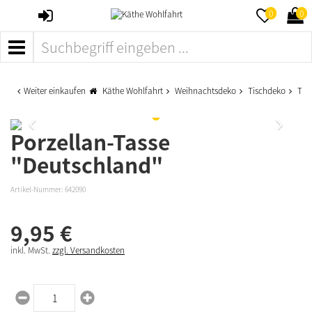
ANMELDEN
MERKZETTE
WAR
0
0
AUFKLAPPE
AUFK
MENÜ
Weiter einkaufen
Käthe Wohlfahrt
Weihnachtsdeko
Tischdeko
Tas
Porzellan-Tasse
"Deutschland"
Artikel-Nummer:
642090
9,
95
€
inkl. MwSt.
zzgl. Versandkosten