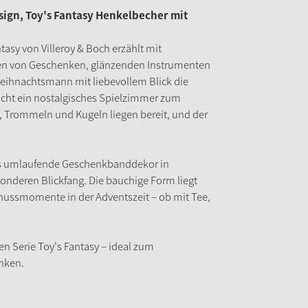
sign, Toy's Fantasy Henkelbecher mit
asy von Villeroy & Boch erzählt mit
itten von Geschenken, glänzenden Instrumenten
eihnachtsmann mit liebevollem Blick die
wacht ein nostalgisches Spielzimmer zum
, Trommeln und Kugeln liegen bereit, und der
das umlaufende Geschenkbanddekor in
nderen Blickfang. Die bauchige Form liegt
nussmomente in der Adventszeit – ob mit Tee,
n Serie Toy's Fantasy – ideal zum
nken.