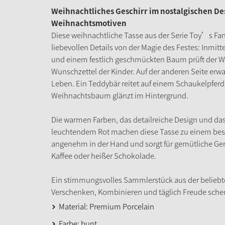
Weihnachtliches Geschirr im nostalgischen De
Weihnachtsmotiven
Diese weihnachtliche Tasse aus der Serie Toy’s Fant
liebevollen Details von der Magie des Festes: Inm
und einem festlich geschmückten Baum prüft der W
Wunschzettel der Kinder. Auf der anderen Seite er
Leben. Ein Teddybär reitet auf einem Schaukelpferd
Weihnachtsbaum glänzt im Hintergrund.
Die warmen Farben, das detailreiche Design und 
leuchtendem Rot machen diese Tasse zu einem beso
angenehm in der Hand und sorgt für gemütliche Ge
Kaffee oder heißer Schokolade.
Ein stimmungsvolles Sammlerstück aus der beliebte
Verschenken, Kombinieren und täglich Freude sche
Material: Premium Porcelain
Farbe: bunt