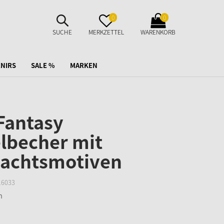
SUCHE
MERKZETTEL
WARENKORB
0
0
AUFKLAPPEN
AUFKLAPPEN
AUFKLAPPEN
SUCHE
MERKZETTEL
WARENKORB
NIRS
SALE %
MARKEN
Fantasy
lbecher mit
achtsmotiven
16033