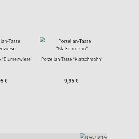
se "Blumenwiese"
Porzellan-Tasse "Klatschmohn"
95
€
9,
95
€