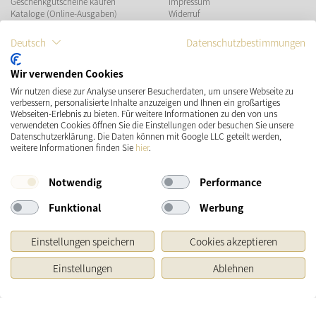
Geschenkgutscheine kaufen
Impressum
Kataloge (Online-Ausgaben)
Widerruf
Datenschutz
Teilnahmebedingungen Gewinnspiel
Deutsch
Datenschutzbestimmungen
ZAHLUNGSMÖGLICHKEITEN
Wir verwenden Cookies
Wir nutzen diese zur Analyse unserer Besucherdaten, um unsere Webseite zu
verbessern, personalisierte Inhalte anzuzeigen und Ihnen ein großartiges
Webseiten-Erlebnis zu bieten. Für weitere Informationen zu den von uns
verwendeten Cookies öffnen Sie die Einstellungen oder besuchen Sie unsere
Datenschutzerklärung. Die Daten können mit Google LLC geteilt werden,
VERSAND
SOCIAL MEDIA
weitere Informationen finden Sie
hier
.
Notwendig
Performance
Funktional
Werbung
Einstellungen speichern
Cookies akzeptieren
Einstellungen
Ablehnen
* Preisangaben inkl. gesetzl. MwSt. und zzgl.
Versandkosten
Ursprünglicher Preis des Händlers, Unverbindliche Preisempfehlung des Herstellers
Copyright © 2026 Käthe Wohlfahrt KG