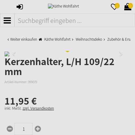
ANMELDEN
MERKZETTE
WAR
0
0
AUFKLAPPE
AUFK
MENÜ
Weiter einkaufen
Käthe Wohlfahrt
Weihnachtsdeko
Zubehör & Ersatzt
Kerzenhalter, L/H 109/22
mm
Artikel-Nummer:
999079
11,
95
€
inkl. MwSt.
zzgl. Versandkosten