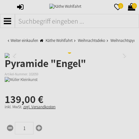
ANMELDEN
MERKZETTE
WAR
0
0
AUFKLAPPE
AUFK
MENÜ
Weiter einkaufen
Käthe Wohlfahrt
Weihnachtsdeko
Weihnachtspyra
Pyramide "Engel"
Artikel-Nummer:
102059
139,
00
€
inkl. MwSt.
zzgl. Versandkosten