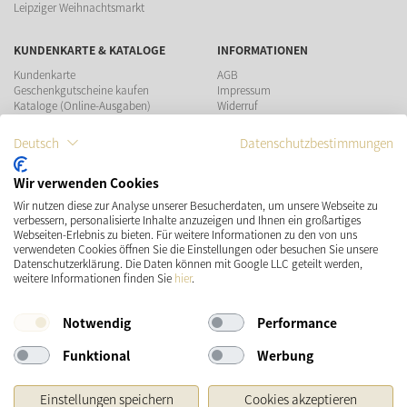
Leipziger Weihnachtsmarkt
KUNDENKARTE & KATALOGE
INFORMATIONEN
Kundenkarte
AGB
Geschenkgutscheine kaufen
Impressum
Kataloge (Online-Ausgaben)
Widerruf
Datenschutz
Teilnahmebedingungen Gewinnspiel
Deutsch
Datenschutzbestimmungen
ZAHLUNGSMÖGLICHKEITEN
Wir verwenden Cookies
Wir nutzen diese zur Analyse unserer Besucherdaten, um unsere Webseite zu
verbessern, personalisierte Inhalte anzuzeigen und Ihnen ein großartiges
Webseiten-Erlebnis zu bieten. Für weitere Informationen zu den von uns
verwendeten Cookies öffnen Sie die Einstellungen oder besuchen Sie unsere
Datenschutzerklärung. Die Daten können mit Google LLC geteilt werden,
VERSAND
SOCIAL MEDIA
weitere Informationen finden Sie
hier
.
Notwendig
Performance
Funktional
Werbung
Einstellungen speichern
Cookies akzeptieren