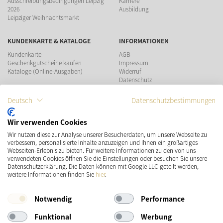
Ausschreibungsbedingungen Leipzig
Karriere
2026
Ausbildung
Leipziger Weihnachtsmarkt
KUNDENKARTE & KATALOGE
INFORMATIONEN
Kundenkarte
AGB
Geschenkgutscheine kaufen
Impressum
Kataloge (Online-Ausgaben)
Widerruf
Datenschutz
Teilnahmebedingungen Gewinnspiel
Deutsch
Datenschutzbestimmungen
ZAHLUNGSMÖGLICHKEITEN
Wir verwenden Cookies
Wir nutzen diese zur Analyse unserer Besucherdaten, um unsere Webseite zu
VERSAND
SOCIAL MEDIA
verbessern, personalisierte Inhalte anzuzeigen und Ihnen ein großartiges
Webseiten-Erlebnis zu bieten. Für weitere Informationen zu den von uns
verwendeten Cookies öffnen Sie die Einstellungen oder besuchen Sie unsere
Datenschutzerklärung. Die Daten können mit Google LLC geteilt werden,
weitere Informationen finden Sie
hier
.
Notwendig
Performance
Funktional
Werbung