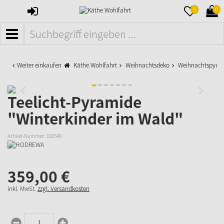
ANMELDEN
MERKZETTE
WAR
0
0
AUFKLAPPE
AUFK
MENÜ
Weiter einkaufen
Käthe Wohlfahrt
Weihnachtsdeko
Weihnachtspyra
Teelicht-Pyramide
"Winterkinder im Wald"
Artikel-Nummer:
102540
359,
00
€
inkl. MwSt.
zzgl. Versandkosten