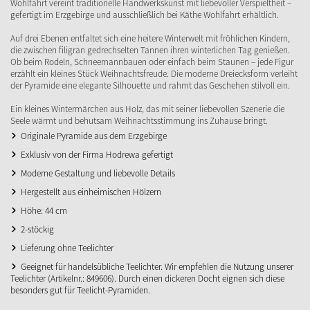
Wohlfahrt vereint traditionelle Handwerkskunst mit liebevoller Verspieltheit –
gefertigt im Erzgebirge und ausschließlich bei Käthe Wohlfahrt erhältlich.
Auf drei Ebenen entfaltet sich eine heitere Winterwelt mit fröhlichen Kindern,
die zwischen filigran gedrechselten Tannen ihren winterlichen Tag genießen.
Ob beim Rodeln, Schneemannbauen oder einfach beim Staunen – jede Figur
erzählt ein kleines Stück Weihnachtsfreude. Die moderne Dreiecksform verleiht
der Pyramide eine elegante Silhouette und rahmt das Geschehen stilvoll ein.
Ein kleines Wintermärchen aus Holz, das mit seiner liebevollen Szenerie die
Seele wärmt und behutsam Weihnachtsstimmung ins Zuhause bringt.
Originale Pyramide aus dem Erzgebirge
Exklusiv von der Firma Hodrewa gefertigt
Moderne Gestaltung und liebevolle Details
Hergestellt aus einheimischen Hölzern
Höhe: 44 cm
2-stöckig
Lieferung ohne Teelichter
Geeignet für handelsübliche Teelichter. Wir empfehlen die Nutzung unserer
Teelichter (Artikelnr.: 849606). Durch einen dickeren Docht eignen sich diese
besonders gut für Teelicht-Pyramiden.