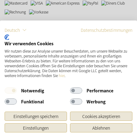
VERSAND
SOCIAL MEDIA
Deutsch
Datenschutzbestimmungen
Wir verwenden Cookies
Wir nutzen diese zur Analyse unserer Besucherdaten, um unsere Webseite zu
verbessern, personalisierte Inhalte anzuzeigen und Ihnen ein großartiges
Webseiten-Erlebnis zu bieten. Für weitere Informationen zu den von uns
verwendeten Cookies öffnen Sie die Einstellungen oder besuchen Sie unsere
Datenschutzerklärung. Die Daten können mit Google LLC geteilt werden,
weitere Informationen finden Sie
hier
.
* Preisangaben inkl. gesetzl. MwSt. und zzgl.
Versandkosten
Ursprünglicher Preis des Händlers, Unverbindliche Preisempfehlung des Herstellers
Notwendig
Performance
Copyright © 2026 Käthe Wohlfahrt KG
Funktional
Werbung
Einstellungen speichern
Cookies akzeptieren
Einstellungen
Ablehnen