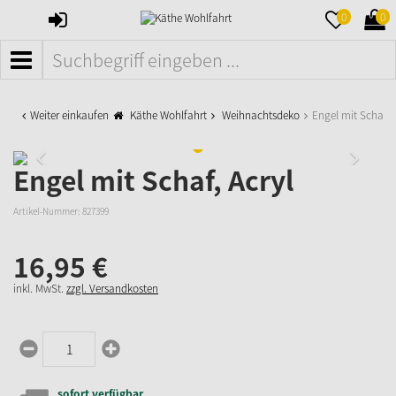
ANMELDEN
MERKZETTE
WAR
0
0
AUFKLAPPE
AUFK
MENÜ
Weiter einkaufen
Käthe Wohlfahrt
Weihnachtsdeko
Engel mit Schaf, A
Engel mit Schaf, Acryl
Artikel-Nummer:
827399
16,
95
€
inkl. MwSt.
zzgl. Versandkosten
sofort verfügbar