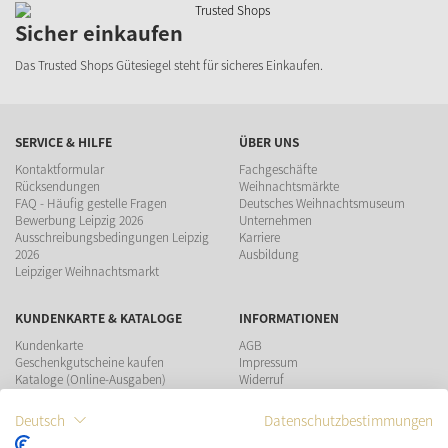
Sicher einkaufen
Das Trusted Shops Gütesiegel steht für sicheres Einkaufen.
SERVICE & HILFE
ÜBER UNS
Kontaktformular
Fachgeschäfte
Rücksendungen
Weihnachtsmärkte
FAQ - Häufig gestelle Fragen
Deutsches Weihnachtsmuseum
Bewerbung Leipzig 2026
Unternehmen
Ausschreibungsbedingungen Leipzig
Karriere
2026
Ausbildung
Leipziger Weihnachtsmarkt
KUNDENKARTE & KATALOGE
INFORMATIONEN
Kundenkarte
AGB
Geschenkgutscheine kaufen
Impressum
Kataloge (Online-Ausgaben)
Widerruf
Datenschutz
Teilnahmebedingungen Gewinnspiel
Deutsch
Datenschutzbestimmungen