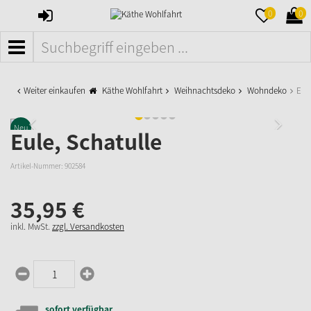
ANMELDEN
MERKZETTE
WAR
0
0
AUFKLAPPE
AUFK
MENÜ
Weiter einkaufen
Käthe Wohlfahrt
Weihnachtsdeko
Wohndeko
Eul
Neu
Eule, Schatulle
Artikel-Nummer:
902584
35,
95
€
inkl. MwSt.
zzgl. Versandkosten
sofort verfügbar