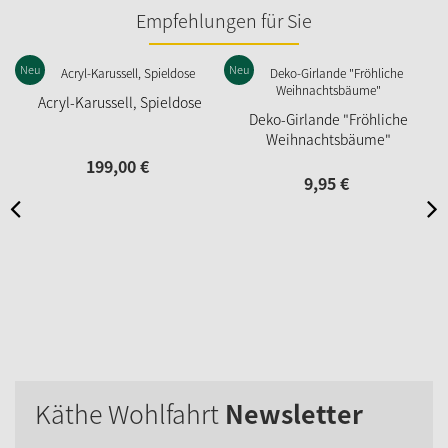
Empfehlungen für Sie
Neu
Neu
N
Acryl-Karussell, Spieldose
Deko-Girlande "Fröhliche
Weihnachtsbäume"
199,
00
€
9,
95
€
Käthe Wohlfahrt
Newsletter